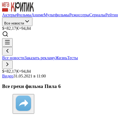
Актеры
Фильмы
Аниме
Мультфильмы
Режиссеры
Сериалы
Рейти
Все новости
$=
82,17
|
€=
94,84
Все новости
Заказать рекламу
Жизнь
Тесты
$=
82,17
|
€=
94,84
Видео
31.05.2021 в 11:00
Все грехи фильма Пила 6