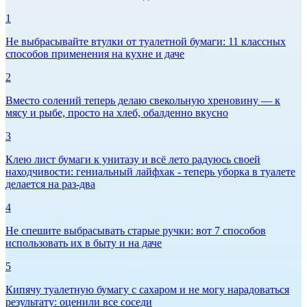
1
Не выбрасывайте втулки от туалетной бумаги: 11 классных
способов применения на кухне и даче
2
Вместо солений теперь делаю свекольную хреновину — к
мясу и рыбе, просто на хлеб, обалденно вкусно
3
Клею лист бумаги к унитазу и всё лето радуюсь своей
находчивости: гениальный лайфхак - теперь уборка в туалете
делается на раз-два
4
Не спешите выбрасывать старые ручки: вот 7 способов
использовать их в быту и на даче
5
Кипячу туалетную бумагу с сахаром и не могу нарадоваться
результату: оценили все соседи