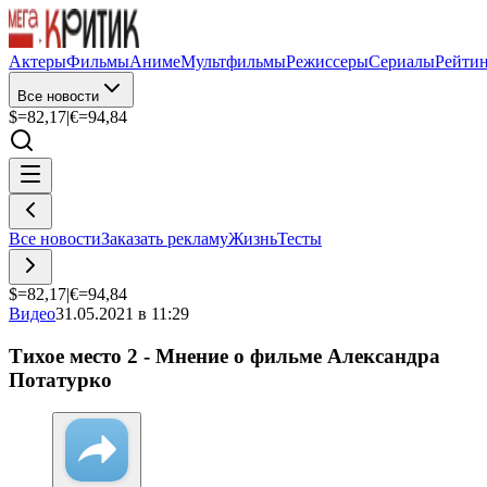
Актеры
Фильмы
Аниме
Мультфильмы
Режиссеры
Сериалы
Рейти
Все новости
$=
82,17
|
€=
94,84
Все новости
Заказать рекламу
Жизнь
Тесты
$=
82,17
|
€=
94,84
Видео
31.05.2021 в 11:29
Тихое место 2 - Мнение о фильме Александра
Потатурко