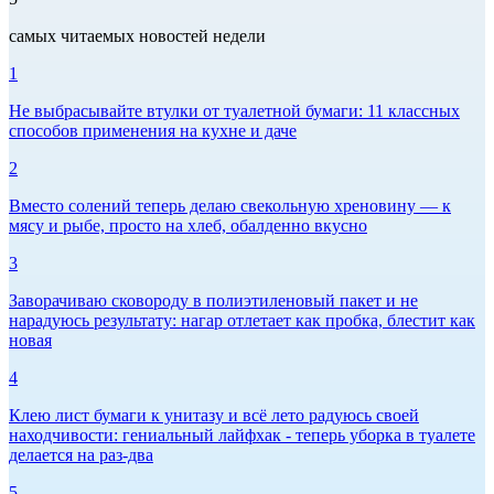
самых читаемых новостей недели
1
Не выбрасывайте втулки от туалетной бумаги: 11 классных
способов применения на кухне и даче
2
Вместо солений теперь делаю свекольную хреновину — к
мясу и рыбе, просто на хлеб, обалденно вкусно
3
Заворачиваю сковороду в полиэтиленовый пакет и не
нарадуюсь результату: нагар отлетает как пробка, блестит как
новая
4
Клею лист бумаги к унитазу и всё лето радуюсь своей
находчивости: гениальный лайфхак - теперь уборка в туалете
делается на раз-два
5