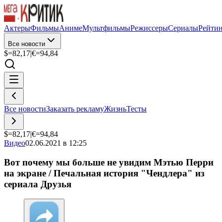
Актеры
Фильмы
Аниме
Мультфильмы
Режиссеры
Сериалы
Рейти
Все новости
$=
82,17
|
€=
94,84
Все новости
Заказать рекламу
Жизнь
Тесты
$=
82,17
|
€=
94,84
Видео
02.06.2021 в 12:25
Вот почему мы больше не увидим Мэтью Перри
на экране / Печальная история "Чендлера" из
сериала Друзья