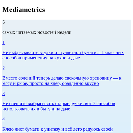
Mediametrics
5
самых читаемых новостей недели
1
Не выбрасывайте втулки от туалетной бумаги: 11 классных
способов применения на кухне и даче
2
Вместо солений теперь делаю свекольную хреновину — к
мясу и рыбе, просто на хлеб, обалденно вкусно
3
Не спешите выбрасывать старые ручки: вот 7 способов
использовать их в быту и на даче
4
Клею лист бумаги к унитазу и всё лето радуюсь своей