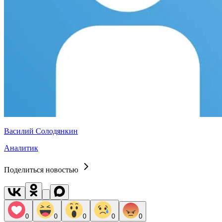
Василий Солодянкин
Аналитик
Поделиться новостью
0
0
0
0
0