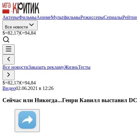
Актеры
Фильмы
Аниме
Мультфильмы
Режиссеры
Сериалы
Рейти
Все новости
$=
82,17
|
€=
94,84
Все новости
Заказать рекламу
Жизнь
Тесты
$=
82,17
|
€=
94,84
Видео
02.06.2021 в 12:26
Сейчас или Никогда...Генри Кавилл выставил DC