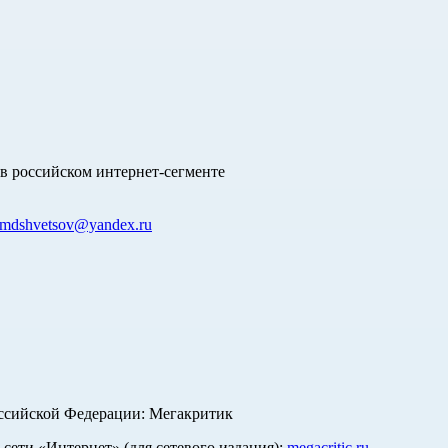
в российском интернет-сегменте
mdshvetsov@yandex.ru
оссийской Федерации: Мегакритик
ети «Интернет» (для сетевого издания):
megacritic.ru