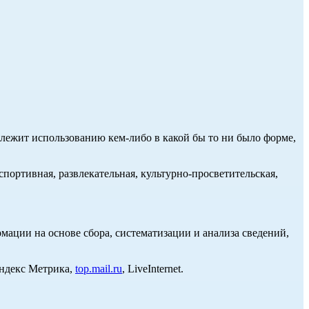
длежит использованию кем-либо в какой бы то ни было форме,
портивная, развлекательная, культурно-просветительская,
ции на основе сбора, систематизации и анализа сведений,
Яндекс Метрика,
top.mail.ru
, LiveInternet.