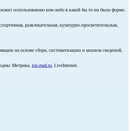
длежит использованию кем-либо в какой бы то ни было форме,
портивная, развлекательная, культурно-просветительская,
ции на основе сбора, систематизации и анализа сведений,
Яндекс Метрика,
top.mail.ru
, LiveInternet.