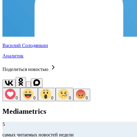
Василий Солодянкин
Аналитик
Поделиться новостью
0
0
0
0
0
Mediametrics
5
самых читаемых новостей недели