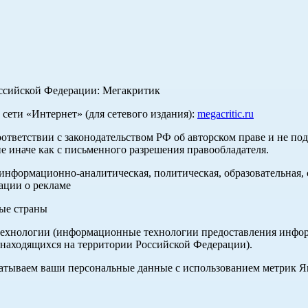
оссийской Федерации: Мегакритик
ети «Интернет» (для сетевого издания):
megacritic.ru
оответствии с законодательством РФ об авторском праве и не по
е иначе как с письменного разрешения правообладателя.
нформационно-аналитическая, политическая, образовательная, с
ации о рекламе
ные страны
хнологии (информационные технологии предоставления информа
 находящихся на территории Российской Федерации).
абатываем ваши персональные данные с использованием метрик 