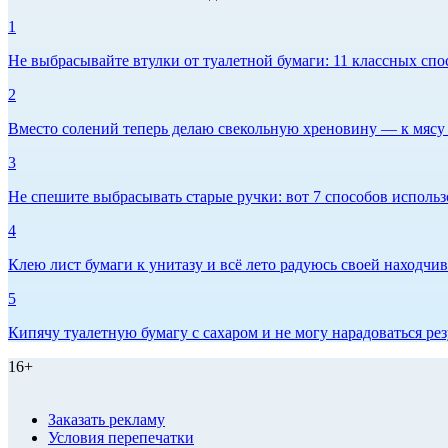
1
Не выбрасывайте втулки от туалетной бумаги: 11 классных спо
2
Вместо солений теперь делаю свекольную хреновину — к мясу и
3
Не спешите выбрасывать старые ручки: вот 7 способов использо
4
Клею лист бумаги к унитазу и всё лето радуюсь своей находчиво
5
Кипячу туалетную бумагу с сахаром и не могу нарадоваться рез
16+
Заказать рекламу
Условия перепечатки