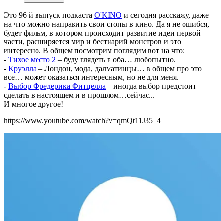
Э
то 96 й выпуск подкаста
O'KINO
и сегодня расскажу, даже
на что можно направить свои стопы в кино. Да я не ошибся,
будет фильм, в котором происходит развитие идеи первой
части, расширяется мир и бестиарий монстров и это
интересно. В общем посмотрим поглядим вот на что:
-
Тихое место 2
– буду глядеть в оба… любопытно.
-
Круэлла
– Лондон, мода, далматинцы… в общем про это
все… может оказаться интересным, но не для меня.
-
Выбор Фредерика Фитцелла
– иногда выбор предстоит
сделать в настоящем и в прошлом…сейчас...
И многое другое!
https://www.youtube.com/watch?v=qmQt11J35_4