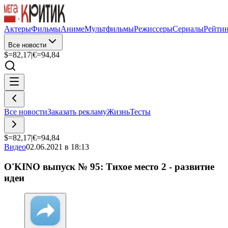
Актеры
Фильмы
Аниме
Мультфильмы
Режиссеры
Сериалы
Рейти
Все новости
$=
82,17
|
€=
94,84
Все новости
Заказать рекламу
Жизнь
Тесты
$=
82,17
|
€=
94,84
Видео
02.06.2021 в 18:13
O'KINO выпуск № 95: Тихое место 2 - развитие
идеи