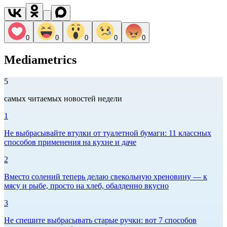
0
0
0
0
0
Mediametrics
5
самых читаемых новостей недели
1
Не выбрасывайте втулки от туалетной бумаги: 11 классных
способов применения на кухне и даче
2
Вместо солений теперь делаю свекольную хреновину — к
мясу и рыбе, просто на хлеб, обалденно вкусно
3
Не спешите выбрасывать старые ручки: вот 7 способов