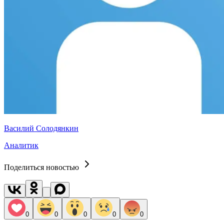
Василий Солодянкин
Аналитик
Поделиться новостью
0
0
0
0
0