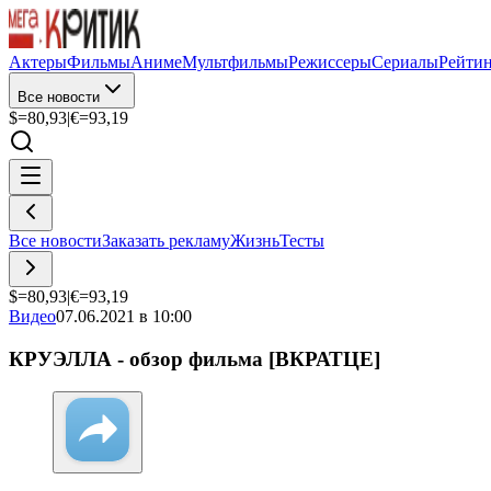
Актеры
Фильмы
Аниме
Мультфильмы
Режиссеры
Сериалы
Рейти
Все новости
$=
80,93
|
€=
93,19
Все новости
Заказать рекламу
Жизнь
Тесты
$=
80,93
|
€=
93,19
Видео
07.06.2021 в 10:00
КРУЭЛЛА - обзор фильма [ВКРАТЦЕ]