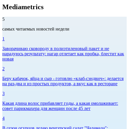
Mediametrics
5
самых читаемых новостей недели
1
Заворачиваю сковороду в полиэтиленовый пакет и не
нарадуюсь результату: нагар отлетает как пробка, блестит как
новая
2
Беру кабачок, яйца и сыр - готовлю «клаб-сэндвич»: делается
на раз-два и из простых продуктов, а вкус как в ресторане
3
Какая длина волос прибавляет годы, а какая омолаживает:
совет парикмахера для женщин после 45 лет
4
В сезон огурцов делаю венгерский салат "Чаламада":