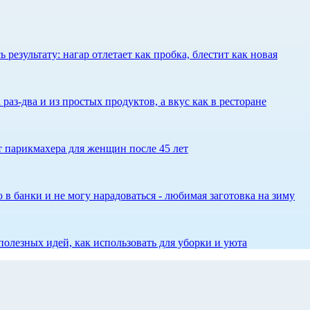
результату: нагар отлетает как пробка, блестит как новая
 раз-два и из простых продуктов, а вкус как в ресторане
ет парикмахера для женщин после 45 лет
 в банки и не могу нарадоваться - любимая заготовка на зиму
олезных идей, как использовать для уборки и уюта