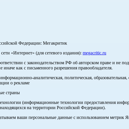
оссийской Федерации: Мегакритик
ети «Интернет» (для сетевого издания):
megacritic.ru
оответствии с законодательством РФ об авторском праве и не по
е иначе как с письменного разрешения правообладателя.
нформационно-аналитическая, политическая, образовательная, с
ации о рекламе
ные страны
хнологии (информационные технологии предоставления информа
 находящихся на территории Российской Федерации).
абатываем ваши персональные данные с использованием метрик 