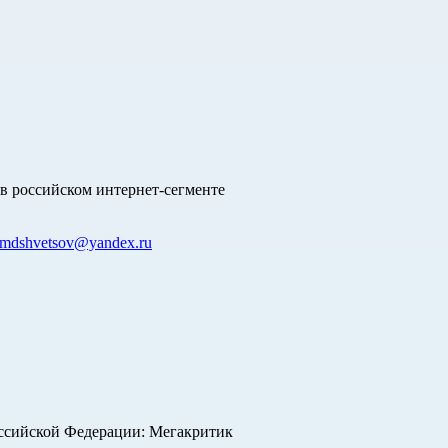
в российском интернет-сегменте
mdshvetsov@yandex.ru
оссийской Федерации: Мегакритик