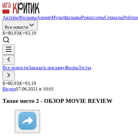
Актеры
Фильмы
Аниме
Мультфильмы
Режиссеры
Сериалы
Рейти
Все новости
$=
80,93
|
€=
93,19
Все новости
Заказать рекламу
Жизнь
Тесты
$=
80,93
|
€=
93,19
Видео
07.06.2021 в 10:01
Тихое место 2 - ОБЗОР MOVIE REVIEW