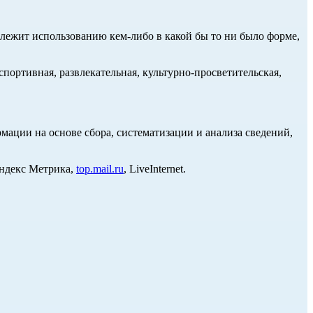
длежит использованию кем-либо в какой бы то ни было форме,
портивная, развлекательная, культурно-просветительская,
ции на основе сбора, систематизации и анализа сведений,
Яндекс Метрика,
top.mail.ru
, LiveInternet.