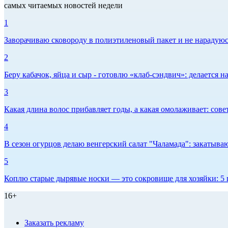
самых читаемых новостей недели
1
Заворачиваю сковороду в полиэтиленовый пакет и не нарадуюсь 
2
Беру кабачок, яйца и сыр - готовлю «клаб-сэндвич»: делается на
3
Какая длина волос прибавляет годы, а какая омолаживает: сов
4
В сезон огурцов делаю венгерский салат "Чаламада": закатываю
5
Коплю старые дырявые носки — это сокровище для хозяйки: 5 п
16+
Заказать рекламу