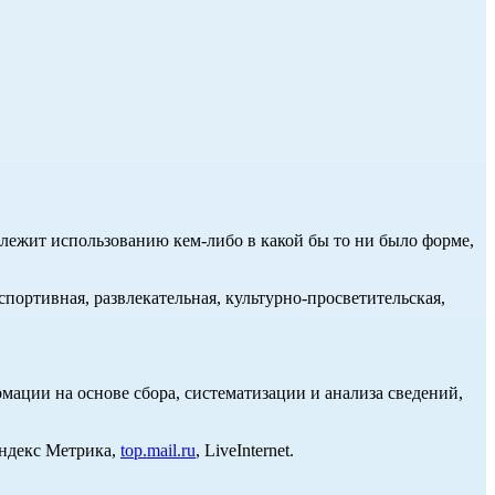
длежит использованию кем-либо в какой бы то ни было форме,
портивная, развлекательная, культурно-просветительская,
ции на основе сбора, систематизации и анализа сведений,
Яндекс Метрика,
top.mail.ru
, LiveInternet.