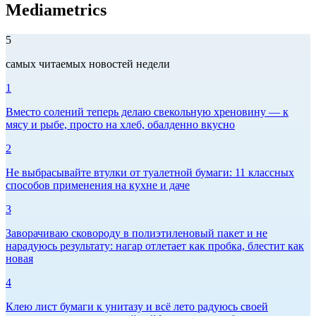
Mediametrics
5
самых читаемых новостей недели
1
Вместо солений теперь делаю свекольную хреновину — к
мясу и рыбе, просто на хлеб, обалденно вкусно
2
Не выбрасывайте втулки от туалетной бумаги: 11 классных
способов применения на кухне и даче
3
Заворачиваю сковороду в полиэтиленовый пакет и не
нарадуюсь результату: нагар отлетает как пробка, блестит как
новая
4
Клею лист бумаги к унитазу и всё лето радуюсь своей