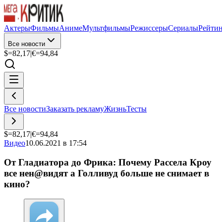
Актеры
Фильмы
Аниме
Мультфильмы
Режиссеры
Сериалы
Рейти
Все новости
$=
82,17
|
€=
94,84
Все новости
Заказать рекламу
Жизнь
Тесты
$=
82,17
|
€=
94,84
Видео
10.06.2021 в 17:54
От Гладиатора до Фрика: Почему Рассела Кроу
все нeн@видят а Голливуд больше не снимает в
кино?