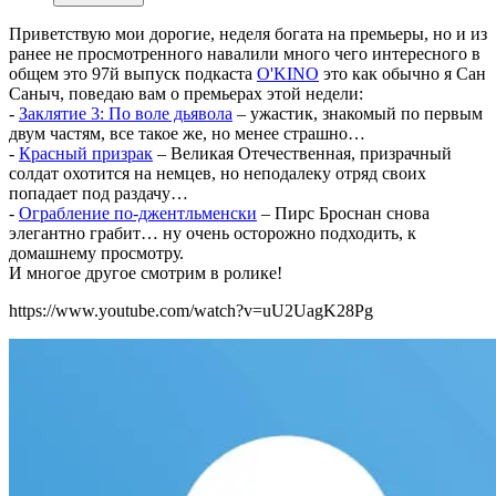
Приветствую мои дорогие, неделя богата на премьеры, но и из
ранее не просмотренного навалили много чего интересного в
общем это 97й выпуск подкаста
O'KINO
это как обычно я Cан
Cаныч, поведаю вам о премьерах этой недели:
-
Заклятие 3: По воле дьявола
– ужастик, знакомый по первым
двум частям, все такое же, но менее страшно…
-
Красный призрак
– Великая Отечественная, призрачный
солдат охотится на немцев, но неподалеку отряд своих
попадает под раздачу…
-
Ограбление по-джентльменски
– Пирс Броснан снова
элегантно грабит… ну очень осторожно подходить, к
домашнему просмотру.
И многое другое смотрим в ролике!
https://www.youtube.com/watch?v=uU2UagK28Pg