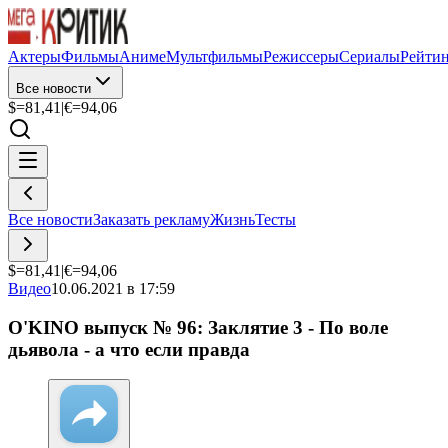
Актеры
Фильмы
Аниме
Мультфильмы
Режиссеры
Сериалы
Рейти
Все новости
$=
81,41
|
€=
94,06
Все новости
Заказать рекламу
Жизнь
Тесты
$=
81,41
|
€=
94,06
Видео
10.06.2021 в 17:59
O'KINO выпуск № 96: Заклятие 3 - По воле
дьявола - а что если правда