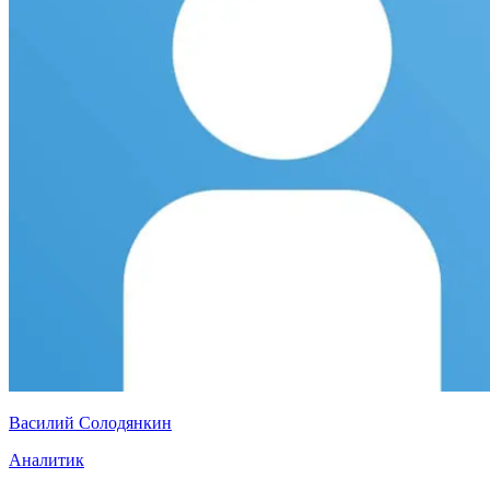
Василий Солодянкин
Аналитик