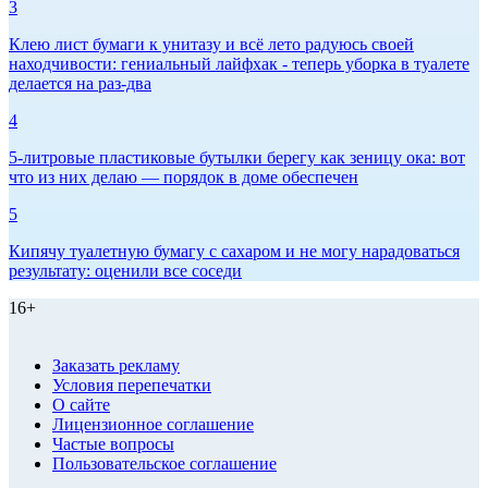
3
Клею лист бумаги к унитазу и всё лето радуюсь своей
находчивости: гениальный лайфхак - теперь уборка в туалете
делается на раз-два
4
5-литровые пластиковые бутылки берегу как зеницу ока: вот
что из них делаю — порядок в доме обеспечен
5
Кипячу туалетную бумагу с сахаром и не могу нарадоваться
результату: оценили все соседи
16+
Заказать рекламу
Условия перепечатки
О сайте
Лицензионное соглашение
Частые вопросы
Пользовательское соглашение