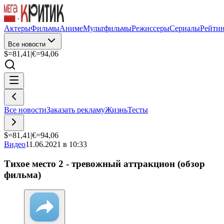
Актеры
Фильмы
Аниме
Мультфильмы
Режиссеры
Сериалы
Рейти
Все новости
$=
81,41
|
€=
94,06
Все новости
Заказать рекламу
Жизнь
Тесты
$=
81,41
|
€=
94,06
Видео
11.06.2021 в 10:33
Тихое место 2 - тревожный аттракцион (обзор
фильма)