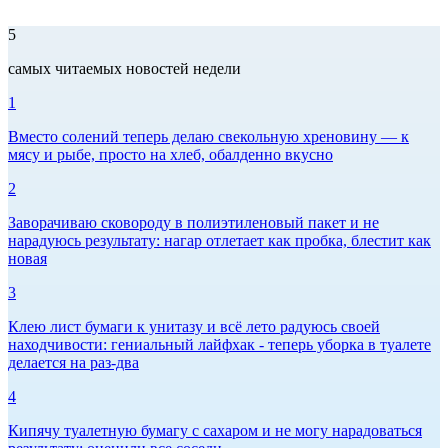
5
самых читаемых новостей недели
1
Вместо солений теперь делаю свекольную хреновину — к
мясу и рыбе, просто на хлеб, обалденно вкусно
2
Заворачиваю сковороду в полиэтиленовый пакет и не
нарадуюсь результату: нагар отлетает как пробка, блестит как
новая
3
Клею лист бумаги к унитазу и всё лето радуюсь своей
находчивости: гениальный лайфхак - теперь уборка в туалете
делается на раз-два
4
Кипячу туалетную бумагу с сахаром и не могу нарадоваться