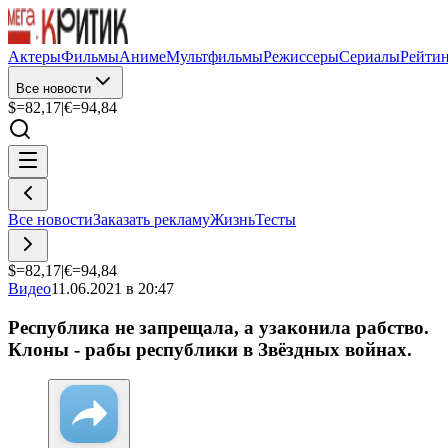
Актеры
Фильмы
Аниме
Мультфильмы
Режиссеры
Сериалы
Рейти
Все новости
$=
82,17
|
€=
94,84
Все новости
Заказать рекламу
Жизнь
Тесты
$=
82,17
|
€=
94,84
Видео
11.06.2021 в 20:47
Республика не запрещала, а узаконила рабство.
Клоны - рабы республики в Звёздных войнах.