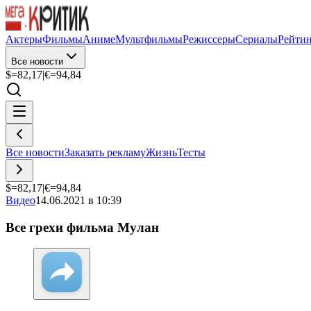
Актеры
Фильмы
Аниме
Мультфильмы
Режиссеры
Сериалы
Рейти
Все новости
$=
82,17
|
€=
94,84
Все новости
Заказать рекламу
Жизнь
Тесты
$=
82,17
|
€=
94,84
Видео
14.06.2021 в 10:39
Все грехи фильма Мулан