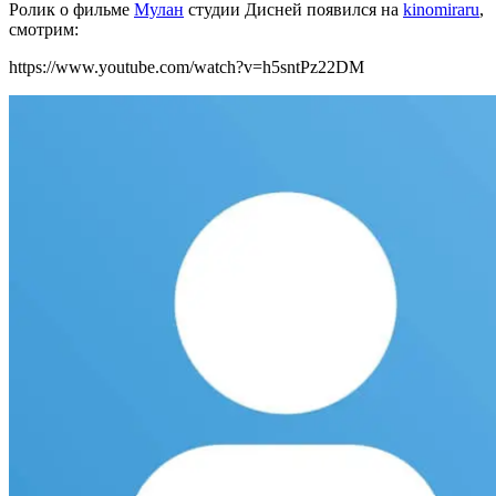
Ролик о фильме
Мулан
студии Дисней появился на
kinomiraru
,
смотрим:
https://www.youtube.com/watch?v=h5sntPz22DM