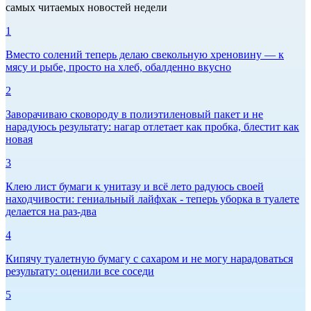
самых читаемых новостей недели
1
Вместо солений теперь делаю свекольную хреновину — к
мясу и рыбе, просто на хлеб, обалденно вкусно
2
Заворачиваю сковороду в полиэтиленовый пакет и не
нарадуюсь результату: нагар отлетает как пробка, блестит как
новая
3
Клею лист бумаги к унитазу и всё лето радуюсь своей
находчивости: гениальный лайфхак - теперь уборка в туалете
делается на раз-два
4
Кипячу туалетную бумагу с сахаром и не могу нарадоваться
результату: оценили все соседи
5