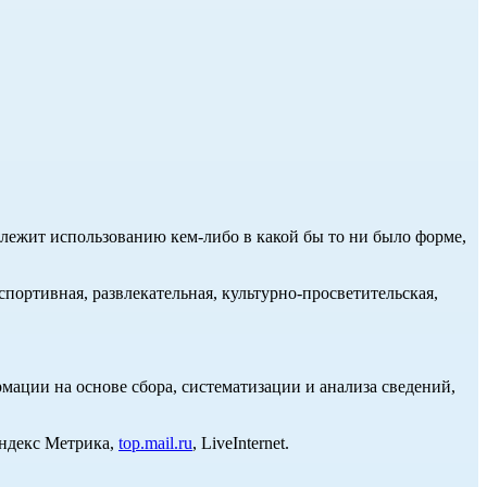
длежит использованию кем-либо в какой бы то ни было форме,
портивная, развлекательная, культурно-просветительская,
ции на основе сбора, систематизации и анализа сведений,
Яндекс Метрика,
top.mail.ru
, LiveInternet.