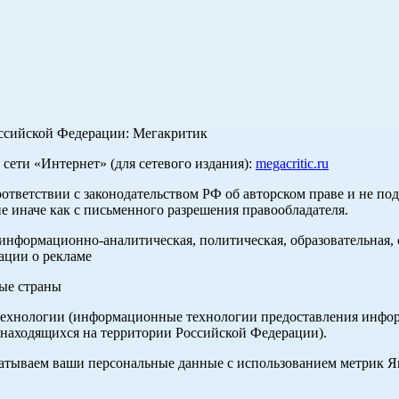
оссийской Федерации: Мегакритик
ети «Интернет» (для сетевого издания):
megacritic.ru
оответствии с законодательством РФ об авторском праве и не по
е иначе как с письменного разрешения правообладателя.
нформационно-аналитическая, политическая, образовательная, с
ации о рекламе
ные страны
хнологии (информационные технологии предоставления информа
 находящихся на территории Российской Федерации).
абатываем ваши персональные данные с использованием метрик 