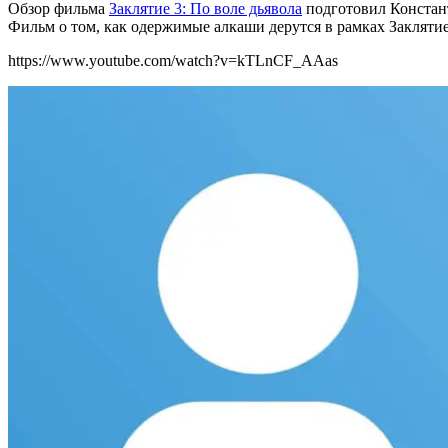
Обзор фильма
Заклятие 3: По воле дьявола
подготовил Констан
Фильм о том, как одержимые алкаши дерутся в рамках Заклятие 
https://www.youtube.com/watch?v=kTLnCF_AAas