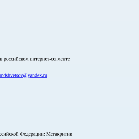
в российском интернет-сегменте
mdshvetsov@yandex.ru
оссийской Федерации: Мегакритик