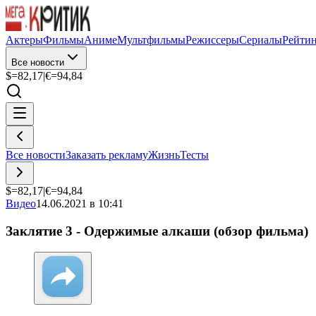
Актеры
Фильмы
Аниме
Мультфильмы
Режиссеры
Сериалы
Рейти
Все новости
$=
82,17
|
€=
94,84
Все новости
Заказать рекламу
Жизнь
Тесты
$=
82,17
|
€=
94,84
Видео
14.06.2021 в 10:41
Заклятие 3 - Одержимые алкаши (обзор фильма)