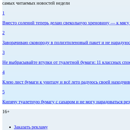
самых читаемых новостей недели
1
Вместо солений теперь делаю свекольную хреновину — к мясу и
2
Заворачиваю сковороду в полиэтиленовый пакет и не нарадуюсь 
3
Не выбрасывайте втулки от туалетной бумаги: 11 классных спо
4
Клею лист бумаги к унитазу и всё лето радуюсь своей находчиво
5
Кипячу туалетную бумагу с сахаром и не могу нарадоваться рез
16+
Заказать рекламу