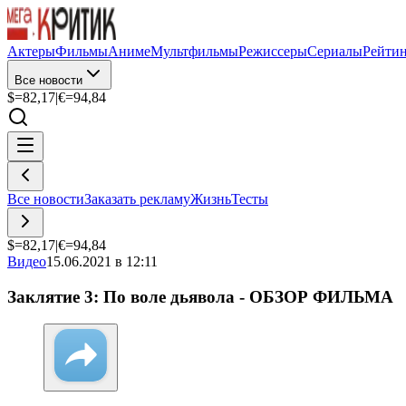
Актеры
Фильмы
Аниме
Мультфильмы
Режиссеры
Сериалы
Рейти
Все новости
$=
82,17
|
€=
94,84
Все новости
Заказать рекламу
Жизнь
Тесты
$=
82,17
|
€=
94,84
Видео
15.06.2021 в 12:11
Заклятие 3: По воле дьявола - ОБЗОР ФИЛЬМА