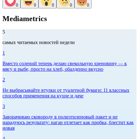
0
0
0
0
0
Mediametrics
5
самых читаемых новостей недели
1
Вместо солений теперь делаю свекольную хреновину — к
мясу и рыбе, просто на хлеб, обалденно вкусно
2
Не выбрасывайте втулки от туалетной бумаги: 11 классных
способов применения на кухне и даче
3
Заворачиваю сковороду в полиэтиленовый пакет и не
нарадуюсь результату: нагар отлетает как пробка, блестит как
новая
4