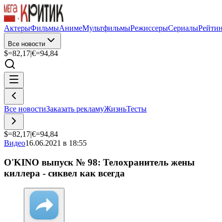
Актеры
Фильмы
Аниме
Мультфильмы
Режиссеры
Сериалы
Рейти
Все новости
$=
82,17
|
€=
94,84
Все новости
Заказать рекламу
Жизнь
Тесты
$=
82,17
|
€=
94,84
Видео
16.06.2021 в 18:55
O'KINO выпуск № 98: Телохранитель жены
киллера - сиквел как всегда