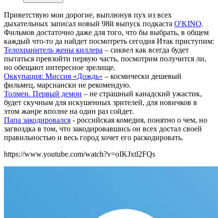
Приветствую мои дорогие, выплюнув пух из всех
дыхательных записал новый 98й выпуск подкаста
O'KINO
.
Фильмов достаточно даже для того, что бы выбрать, в общем
каждый что-то да найдет посмотреть сегодня Итак приступим:
Телохранитель жены киллера
– сиквел как всегда будет
пытаться превзойти первую часть, посмотрим получится ли,
но обещают интересное зрелище.
Оккупация: Миссия «Дождь»
– космически дешевый
фильмец, марсиански не рекомендую.
Толмен. Первый демон
– не страшный канадский ужастик,
будет скучным для искушенных зрителей, для новичков в
этом жанре вполне на один раз сойдет.
Папа закодировался
- российская комедия, понятно о чем, но
загвоздка в том, что закодировавшись он всех достал своей
правильностью и весь город хочет его раскодировать.
https://www.youtube.com/watch?v=oIKJxtl2FQs