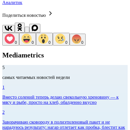
Аналитик
Поделиться новостью
0
0
0
0
0
Mediametrics
5
самых читаемых новостей недели
1
Вместо солений теперь делаю свекольную хреновину — к
мясу и рыбе, просто на хлеб, обалденно вкусно
2
Заворачиваю сковороду в полиэтиленовый пакет и не
нарадуюсь результату: нагар отлетает как пробка, блестит как