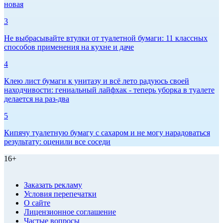
новая
3
Не выбрасывайте втулки от туалетной бумаги: 11 классных
способов применения на кухне и даче
4
Клею лист бумаги к унитазу и всё лето радуюсь своей
находчивости: гениальный лайфхак - теперь уборка в туалете
делается на раз-два
5
Кипячу туалетную бумагу с сахаром и не могу нарадоваться
результату: оценили все соседи
16+
Заказать рекламу
Условия перепечатки
О сайте
Лицензионное соглашение
Частые вопросы