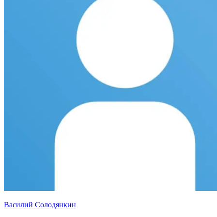
Василий Солодянкин