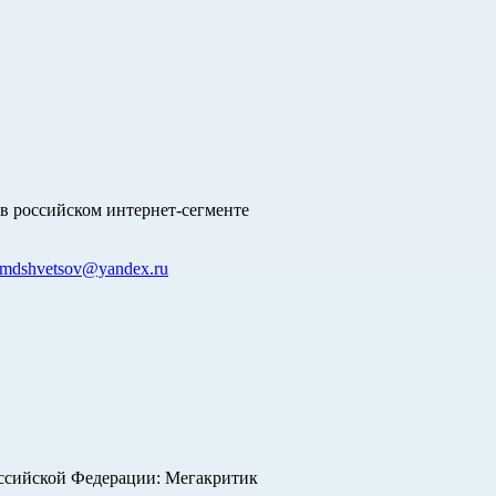
в российском интернет-сегменте
mdshvetsov@yandex.ru
оссийской Федерации: Мегакритик