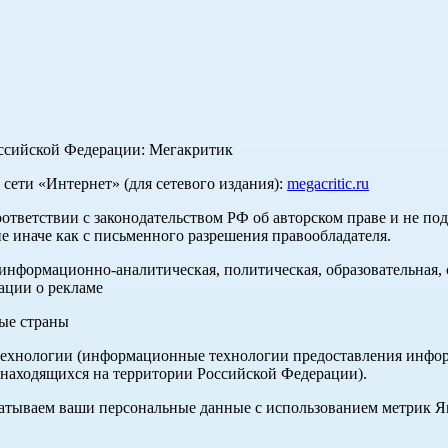
оссийской Федерации: Мегакритик
ети «Интернет» (для сетевого издания):
megacritic.ru
оответствии с законодательством РФ об авторском праве и не по
е иначе как с письменного разрешения правообладателя.
нформационно-аналитическая, политическая, образовательная, с
ации о рекламе
ные страны
хнологии (информационные технологии предоставления информа
 находящихся на территории Российской Федерации).
абатываем ваши персональные данные с использованием метрик 