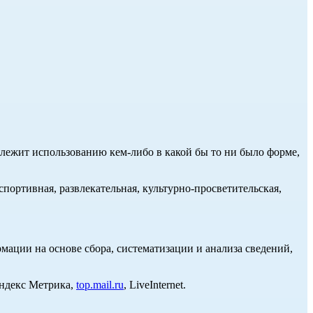
длежит использованию кем-либо в какой бы то ни было форме,
портивная, развлекательная, культурно-просветительская,
ции на основе сбора, систематизации и анализа сведений,
Яндекс Метрика,
top.mail.ru
, LiveInternet.