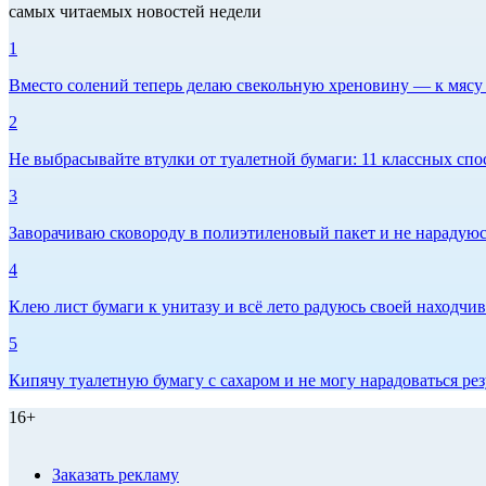
самых читаемых новостей недели
1
Вместо солений теперь делаю свекольную хреновину — к мясу и
2
Не выбрасывайте втулки от туалетной бумаги: 11 классных спо
3
Заворачиваю сковороду в полиэтиленовый пакет и не нарадуюсь 
4
Клею лист бумаги к унитазу и всё лето радуюсь своей находчиво
5
Кипячу туалетную бумагу с сахаром и не могу нарадоваться рез
16+
Заказать рекламу