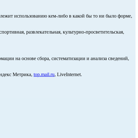
длежит использованию кем-либо в какой бы то ни было форме,
портивная, развлекательная, культурно-просветительская,
ции на основе сбора, систематизации и анализа сведений,
Яндекс Метрика,
top.mail.ru
, LiveInternet.