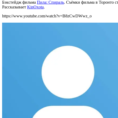
Бэкстейдж фильма
Пила: Спираль
. Съёмки фильма в Торонто с
Рассказывает
KinOxota
.
https://www.youtube.com/watch?v=B8zCwDWwz_o