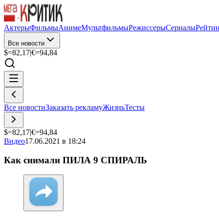
Актеры
Фильмы
Аниме
Мультфильмы
Режиссеры
Сериалы
Рейти
Все новости
$=
82,17
|
€=
94,84
Все новости
Заказать рекламу
Жизнь
Тесты
$=
82,17
|
€=
94,84
Видео
17.06.2021 в 18:24
Как снимали ПИЛА 9 СПИРАЛЬ