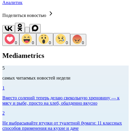
Аналитик
Поделиться новостью
0
0
0
0
0
Mediametrics
5
самых читаемых новостей недели
1
Вместо солений теперь делаю свекольную хреновину — к
мясу и рыбе, просто на хлеб, обалденно вкусно
2
Не выбрасывайте втулки от туалетной бумаги: 11 классных
способов применения на кухне и даче