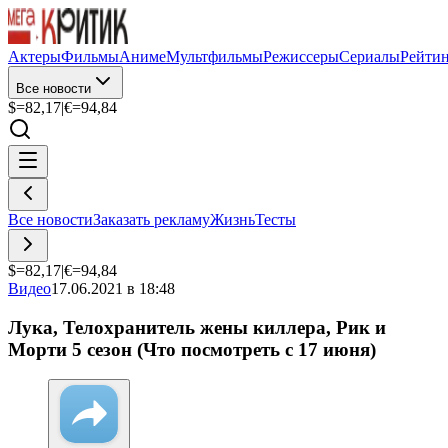
Актеры
Фильмы
Аниме
Мультфильмы
Режиссеры
Сериалы
Рейти
Все новости
$=
82,17
|
€=
94,84
Все новости
Заказать рекламу
Жизнь
Тесты
$=
82,17
|
€=
94,84
Видео
17.06.2021 в 18:48
Лука, Телохранитель жены киллера, Рик и
Морти 5 сезон (Что посмотреть с 17 июня)