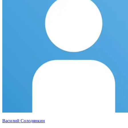
Василий Солодянкин