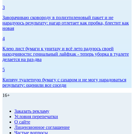
3
Заворачиваю сковороду в полиэтиленовый пакет и не
нарадуюсь результату: нагар отлетает как пробка, блестит как
новая
4
Клею лист бумаги к унитазу и всё лето радуюсь своей
находчивости: гениальный лайфхак - теперь уборка в туалете
делается на раз-два
5
Кипячу туалетную бумагу с сахаром и не могу нарадоваться
результату: оценили все соседи
16+
Заказать рекламу
Условия перепечатки
О сайте
Лицензионное соглашение
Частые вопросы