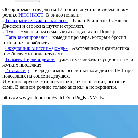
Обзор премьер недели на 17 июня выпустил в своём новом
ролике
ИНОНИСТ
. В видео попали:
-
Телохранитель жены киллера
– Райан Рейнолдс, Самюэль
Джексон и его жена шутят и стреляют.
-
Лука
– мультфильм о мальчиках-водяных от Пиксар.
-
Папа закодировался
– комедия про мэра, который бросил
пить и начал работать.
-
Оккупация: Миссия «Дождь»
- Австралийская фантастика
про битву с инопланетянами.
-
Толмен. Первый демон
– ужастик о злобной сущности и его
жутких проделках.
-
Инсталайф
– очередная многосерийная комедия от ТНТ про
подсевших на соцсети девушек.
И многое другое. Что посмотреть, а что не стоит, решайте
сами. В данном ролике только анонсы, а не вердикты.
https://www.youtube.com/watch?v=ePn_KkXVCtw