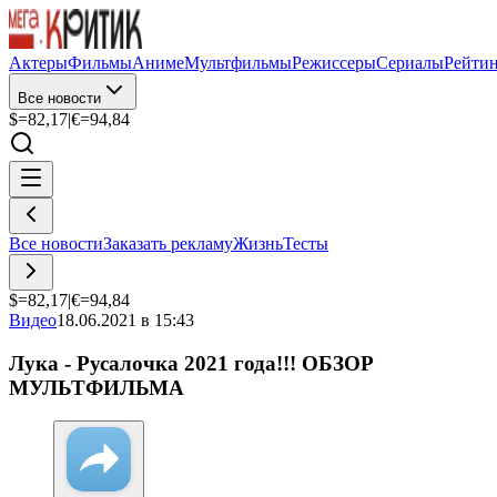
Актеры
Фильмы
Аниме
Мультфильмы
Режиссеры
Сериалы
Рейти
Все новости
$=
82,17
|
€=
94,84
Все новости
Заказать рекламу
Жизнь
Тесты
$=
82,17
|
€=
94,84
Видео
18.06.2021 в 15:43
Лука - Русалочка 2021 года!!! ОБЗОР
МУЛЬТФИЛЬМА