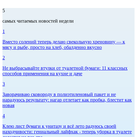
5
самых читаемых новостей недели
1
Вместо солений теперь делаю свекольную хреновину — к
мясу и рыбе, просто на хлеб, обалденно вкусно
2
Не выбрасывайте втулки от туалетной бумаги: 11 классных
способов применения на кухне и даче
3
Заворачиваю сковороду в полиэтиленовый пакет и не
нарадуюсь результату: нагар отлетает как пробка, блестит как
новая
4
Клею лист бумаги к унитазу и всё лето радуюсь своей
находчивости: гениальный лайфхак - теперь уборка в туалете