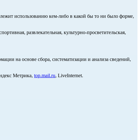
длежит использованию кем-либо в какой бы то ни было форме,
портивная, развлекательная, культурно-просветительская,
ции на основе сбора, систематизации и анализа сведений,
Яндекс Метрика,
top.mail.ru
, LiveInternet.