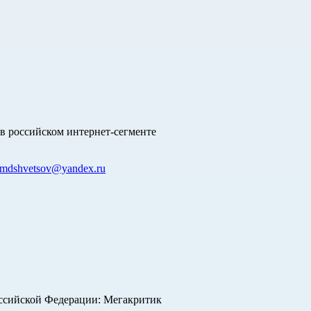
в российском интернет-сегменте
mdshvetsov@yandex.ru
оссийской Федерации: Мегакритик