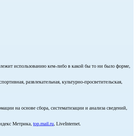
длежит использованию кем-либо в какой бы то ни было форме,
портивная, развлекательная, культурно-просветительская,
ции на основе сбора, систематизации и анализа сведений,
Яндекс Метрика,
top.mail.ru
, LiveInternet.