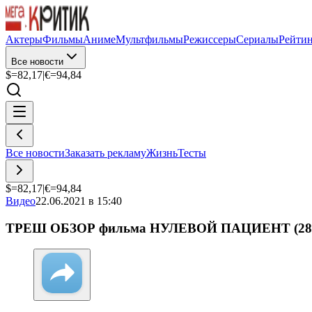
Актеры
Фильмы
Аниме
Мультфильмы
Режиссеры
Сериалы
Рейти
Все новости
$=
82,17
|
€=
94,84
Все новости
Заказать рекламу
Жизнь
Тесты
$=
82,17
|
€=
94,84
Видео
22.06.2021 в 15:40
ТРЕШ ОБЗОР фильма НУЛЕВОЙ ПАЦИЕНТ (28 дн