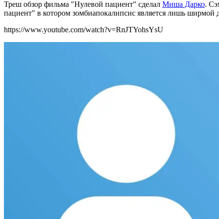
Треш обзор фильма "Нулевой пациент" сделал
Миша Дарко
. С
пациент" в котором зомбиапокалипсис является лишь ширмой д
https://www.youtube.com/watch?v=RnJTYohsYsU