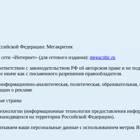
оссийской Федерации: Мегакритик
ети «Интернет» (для сетевого издания):
megacritic.ru
оответствии с законодательством РФ об авторском праве и не по
е иначе как с письменного разрешения правообладателя.
нформационно-аналитическая, политическая, образовательная, с
ации о рекламе
ные страны
хнологии (информационные технологии предоставления информа
 находящихся на территории Российской Федерации).
абатываем ваши персональные данные с использованием метрик 