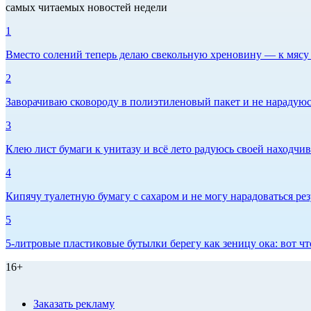
самых читаемых новостей недели
1
Вместо солений теперь делаю свекольную хреновину — к мясу и
2
Заворачиваю сковороду в полиэтиленовый пакет и не нарадуюсь 
3
Клею лист бумаги к унитазу и всё лето радуюсь своей находчиво
4
Кипячу туалетную бумагу с сахаром и не могу нарадоваться рез
5
5-литровые пластиковые бутылки берегу как зеницу ока: вот ч
16+
Заказать рекламу