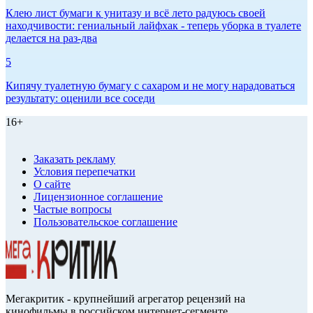
Клею лист бумаги к унитазу и всё лето радуюсь своей
находчивости: гениальный лайфхак - теперь уборка в туалете
делается на раз-два
5
Кипячу туалетную бумагу с сахаром и не могу нарадоваться
результату: оценили все соседи
16+
Заказать рекламу
Условия перепечатки
О сайте
Лицензионное соглашение
Частые вопросы
Пользовательское соглашение
Мегакритик - крупнейший агрегатор рецензий на
кинофильмы в российском интернет-сегменте