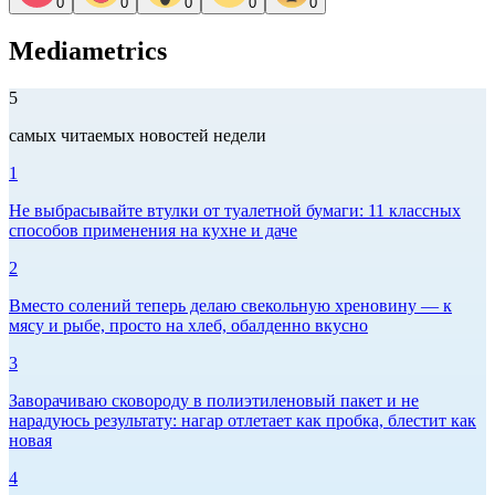
0
0
0
0
0
Mediametrics
5
самых читаемых новостей недели
1
Не выбрасывайте втулки от туалетной бумаги: 11 классных
способов применения на кухне и даче
2
Вместо солений теперь делаю свекольную хреновину — к
мясу и рыбе, просто на хлеб, обалденно вкусно
3
Заворачиваю сковороду в полиэтиленовый пакет и не
нарадуюсь результату: нагар отлетает как пробка, блестит как
новая
4