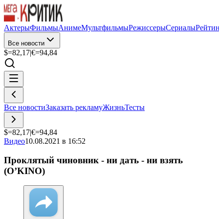
Актеры
Фильмы
Аниме
Мультфильмы
Режиссеры
Сериалы
Рейти
Все новости
$=
82,17
|
€=
94,84
Все новости
Заказать рекламу
Жизнь
Тесты
$=
82,17
|
€=
94,84
Видео
10.08.2021 в 16:52
Проклятый чиновник - ни дать - ни взять
(O’KINO)