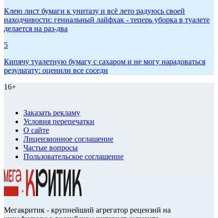
Клею лист бумаги к унитазу и всё лето радуюсь своей
находчивости: гениальный лайфхак - теперь уборка в туалете
делается на раз-два
5
Кипячу туалетную бумагу с сахаром и не могу нарадоваться
результату: оценили все соседи
16+
Заказать рекламу
Условия перепечатки
О сайте
Лицензионное соглашение
Частые вопросы
Пользовательское соглашение
Мегакритик - крупнейший агрегатор рецензий на