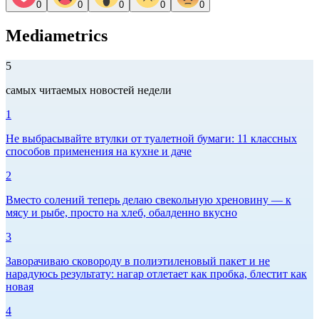
0
0
0
0
0
Mediametrics
5
самых читаемых новостей недели
1
Не выбрасывайте втулки от туалетной бумаги: 11 классных
способов применения на кухне и даче
2
Вместо солений теперь делаю свекольную хреновину — к
мясу и рыбе, просто на хлеб, обалденно вкусно
3
Заворачиваю сковороду в полиэтиленовый пакет и не
нарадуюсь результату: нагар отлетает как пробка, блестит как
новая
4