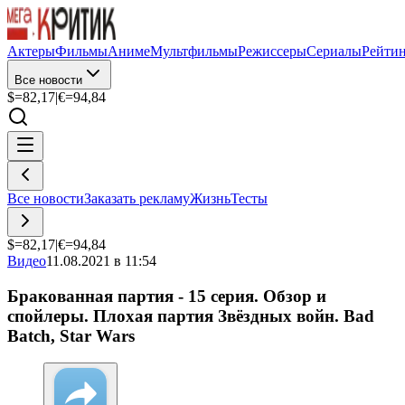
Актеры
Фильмы
Аниме
Мультфильмы
Режиссеры
Сериалы
Рейти
Все новости
$=
82,17
|
€=
94,84
Все новости
Заказать рекламу
Жизнь
Тесты
$=
82,17
|
€=
94,84
Видео
11.08.2021 в 11:54
Бракованная партия - 15 серия. Обзор и
спойлеры. Плохая партия Звёздных войн. Bad
Batch, Star Wars