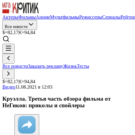
Актеры
Фильмы
Аниме
Мультфильмы
Режиссеры
Сериалы
Рейти
Все новости
$=
82,17
|
€=
94,84
Все новости
Заказать рекламу
Жизнь
Тесты
$=
82,17
|
€=
94,84
Видео
11.08.2021 в 12:03
Круэлла. Третья часть обзора фильма от
НеГиков: приколы и спойлеры