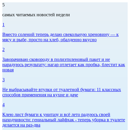
5
самых читаемых новостей недели
1
Вместо солений теперь делаю свекольную хреновину — к
мясу и рыбе, просто на хлеб, обалденно вкусно
2
Заворачиваю сковороду в полиэтиленовый пакет и не
нарадуюсь результату: нагар отлетает как пробка, блестит как
новая
3
Не выбрасывайте втулки от туалетной бумаги: 11 классных
способов применения на кухне и даче
4
Клею лист бумаги к унитазу и всё лето радуюсь своей
находчивости: гениальный лайфхак - теперь уборка в туалете
делается на раз-два