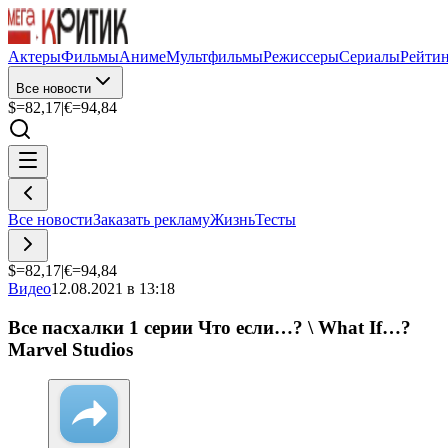
Актеры
Фильмы
Аниме
Мультфильмы
Режиссеры
Сериалы
Рейти
Все новости
$=
82,17
|
€=
94,84
Все новости
Заказать рекламу
Жизнь
Тесты
$=
82,17
|
€=
94,84
Видео
12.08.2021 в 13:18
Все пасхалки 1 серии Что если…? \ What If…?
Marvel Studios