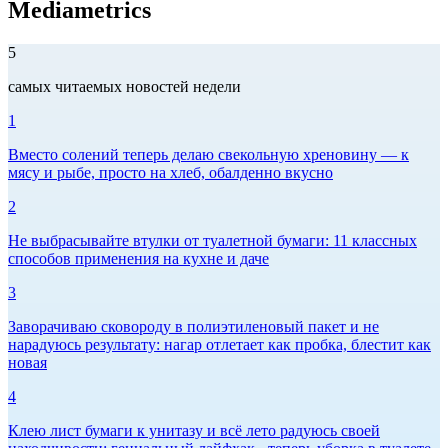
Mediametrics
5
самых читаемых новостей недели
1
Вместо солений теперь делаю свекольную хреновину — к
мясу и рыбе, просто на хлеб, обалденно вкусно
2
Не выбрасывайте втулки от туалетной бумаги: 11 классных
способов применения на кухне и даче
3
Заворачиваю сковороду в полиэтиленовый пакет и не
нарадуюсь результату: нагар отлетает как пробка, блестит как
новая
4
Клею лист бумаги к унитазу и всё лето радуюсь своей