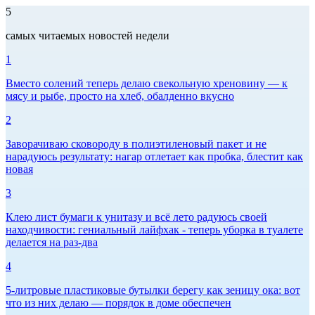
5
самых читаемых новостей недели
1
Вместо солений теперь делаю свекольную хреновину — к
мясу и рыбе, просто на хлеб, обалденно вкусно
2
Заворачиваю сковороду в полиэтиленовый пакет и не
нарадуюсь результату: нагар отлетает как пробка, блестит как
новая
3
Клею лист бумаги к унитазу и всё лето радуюсь своей
находчивости: гениальный лайфхак - теперь уборка в туалете
делается на раз-два
4
5-литровые пластиковые бутылки берегу как зеницу ока: вот
что из них делаю — порядок в доме обеспечен