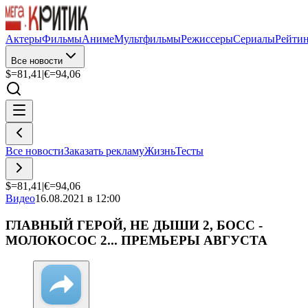
Актеры
Фильмы
Аниме
Мультфильмы
Режиссеры
Сериалы
Рейти
Все новости
$=
81,41
|
€=
94,06
Все новости
Заказать рекламу
Жизнь
Тесты
$=
81,41
|
€=
94,06
Видео
16.08.2021 в 12:00
ГЛАВНЫЙ ГЕРОЙ, НЕ ДЫШИ 2, БОСС -
МОЛОКОСОС 2... ПРЕМЬЕРЫ АВГУСТА