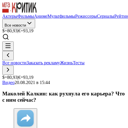
Актеры
Фильмы
Аниме
Мультфильмы
Режиссеры
Сериалы
Рейти
Все новости
$=
80,93
|
€=
93,19
Все новости
Заказать рекламу
Жизнь
Тесты
$=
80,93
|
€=
93,19
Видео
20.08.2021 в 15:44
Маколей Калкин: как рухнула его карьера? Что
с ним сейчас?