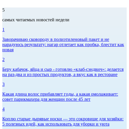
5
самых читаемых новостей недели
1
Заворачиваю сковороду в полиэтиленовый пакет и не
нарадуюсь результату: нагар отлетает как пробка, блестит как
новая
2
Беру кабачок, яйца и сыр - готовлю «клаб-сэндвич»: делается
на раз-два и из простых продуктов, а вкус как в ресторане
3
Какая длина волос прибавляет годы, а какая омолаживает:
совет парикмахера для женщин после 45 лет
4
Коплю старые дырявые носки — это сокровище для хозяйки:
5 полезных идей, как использовать для уборки и уюта