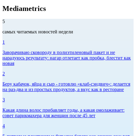
Mediametrics
5
самых читаемых новостей недели
1
Заворачиваю сковороду в полиэтиленовый пакет и не
нарадуюсь результату: нагар отлетает как пробка, блестит как
новая
2
Беру кабачок, яйца и сыр - готовлю «клаб-сэндвич»: делается
на раз-два и из простых продуктов, а вкус как в ресторане
3
Какая длина волос прибавляет годы, а какая омолаживает:
совет парикмахера для женщин после 45 лет
4