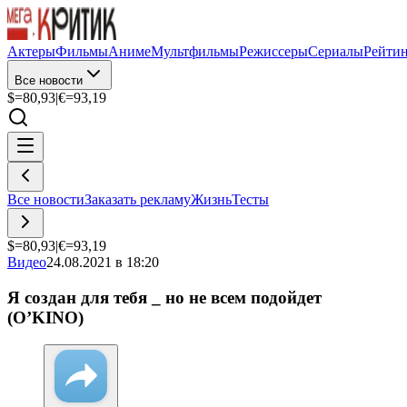
Актеры
Фильмы
Аниме
Мультфильмы
Режиссеры
Сериалы
Рейти
Все новости
$=
80,93
|
€=
93,19
Все новости
Заказать рекламу
Жизнь
Тесты
$=
80,93
|
€=
93,19
Видео
24.08.2021 в 18:20
Я создан для тебя _ но не всем подойдет
(O’KINO)