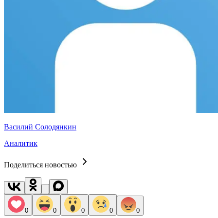
Василий Солодянкин
Аналитик
Поделиться новостью
0
0
0
0
0