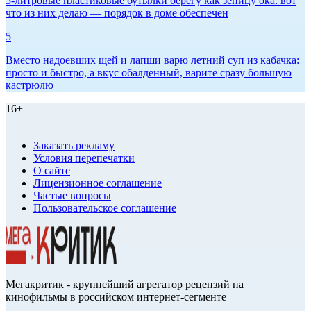
5-литровые пластиковые бутылки берегу как зеницу ока: вот
что из них делаю — порядок в доме обеспечен
5
Вместо надоевших щей и лапши варю летний суп из кабачка:
просто и быстро, а вкус обалденный, варите сразу большую
кастрюлю
16+
Заказать рекламу
Условия перепечатки
О сайте
Лицензионное соглашение
Частые вопросы
Пользовательское соглашение
Мегакритик - крупнейший агрегатор рецензий на
кинофильмы в российском интернет-сегменте