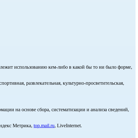
длежит использованию кем-либо в какой бы то ни было форме,
портивная, развлекательная, культурно-просветительская,
ции на основе сбора, систематизации и анализа сведений,
Яндекс Метрика,
top.mail.ru
, LiveInternet.