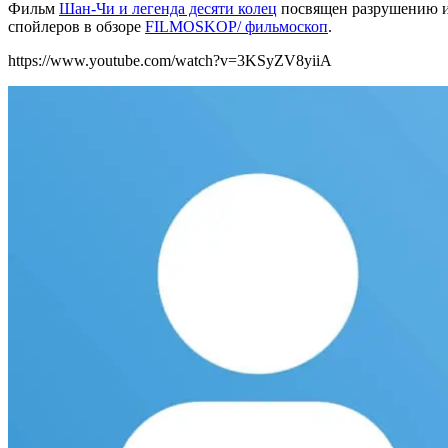
Фильм
Шан-Чи и легенда десяти колец
посвящен разрушению инс
спойлеров в обзоре
FILMOSKOP/ фильмоскоп
.
https://www.youtube.com/watch?v=3KSyZV8yiiA