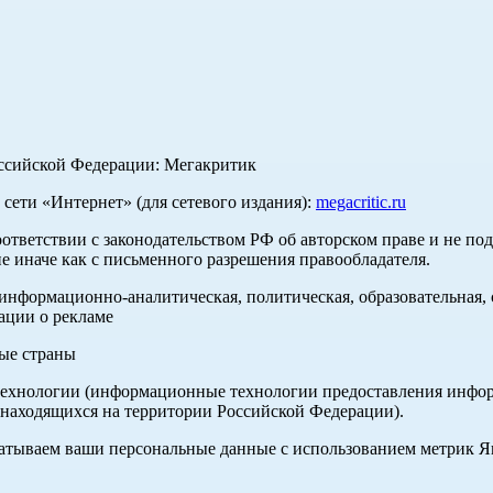
оссийской Федерации: Мегакритик
ети «Интернет» (для сетевого издания):
megacritic.ru
оответствии с законодательством РФ об авторском праве и не по
е иначе как с письменного разрешения правообладателя.
нформационно-аналитическая, политическая, образовательная, с
ации о рекламе
ные страны
хнологии (информационные технологии предоставления информа
 находящихся на территории Российской Федерации).
абатываем ваши персональные данные с использованием метрик 