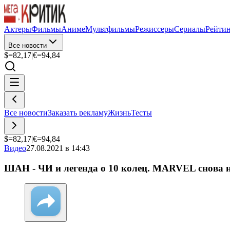
Актеры
Фильмы
Аниме
Мультфильмы
Режиссеры
Сериалы
Рейти
Все новости
$=
82,17
|
€=
94,84
Все новости
Заказать рекламу
Жизнь
Тесты
$=
82,17
|
€=
94,84
Видео
27.08.2021 в 14:43
ШАН - ЧИ и легенда о 10 колец. MARVEL снова н