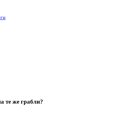
нги
а те же грабли?