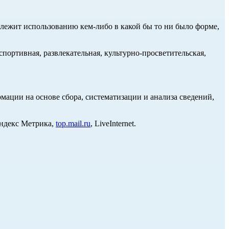
длежит использованию кем-либо в какой бы то ни было форме,
портивная, развлекательная, культурно-просветительская,
ции на основе сбора, систематизации и анализа сведений,
Яндекс Метрика,
top.mail.ru
, LiveInternet.