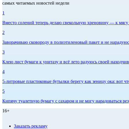
самых читаемых новостей недели
1
Вместо солений теперь делаю свекольную хреновину — к мясу и
2
Заворачиваю сковороду в полиэтиленовый пакет и не нарадуюсь 
3
Клею лист бумаги к унитазу и всё лето радуюсь своей находчиво
4
5-литровые пластиковые бутылки берегу как зеницу ока: вот ч
5
Кипячу туалетную бумагу с сахаром и не могу нарадоваться рез
16+
Заказать рекламу