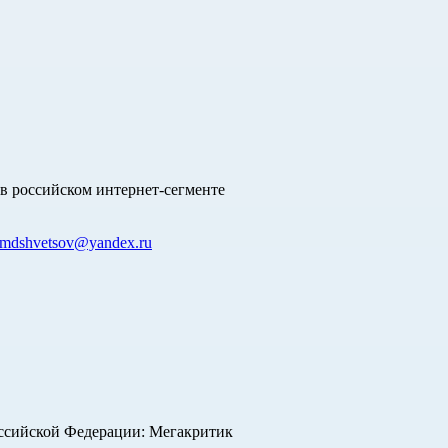
в российском интернет-сегменте
mdshvetsov@yandex.ru
оссийской Федерации: Мегакритик