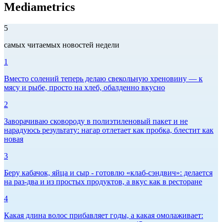
Mediametrics
5
самых читаемых новостей недели
1
Вместо солений теперь делаю свекольную хреновину — к
мясу и рыбе, просто на хлеб, обалденно вкусно
2
Заворачиваю сковороду в полиэтиленовый пакет и не
нарадуюсь результату: нагар отлетает как пробка, блестит как
новая
3
Беру кабачок, яйца и сыр - готовлю «клаб-сэндвич»: делается
на раз-два и из простых продуктов, а вкус как в ресторане
4
Какая длина волос прибавляет годы, а какая омолаживает: