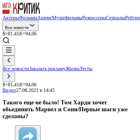
Актеры
Фильмы
Аниме
Мультфильмы
Режиссеры
Сериалы
Рейти
Все новости
$=
81,41
|
€=
94,06
Все новости
Заказать рекламу
Жизнь
Тесты
$=
81,41
|
€=
94,06
Видео
27.08.2021 в 14:45
Такого еще не было! Том Харди хочет
обьединить Марвел и Сони/Первые шаги уже
сделаны?