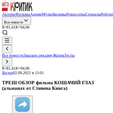
Актеры
Фильмы
Аниме
Мультфильмы
Режиссеры
Сериалы
Рейти
Все новости
$=
81,41
|
€=
94,06
Все новости
Заказать рекламу
Жизнь
Тесты
$=
81,41
|
€=
94,06
Видео
02.09.2021 в 11:01
ТРЕШ ОБЗОР фильма КОШАЧИЙ ГЛАЗ
(альманах от Стивена Кинга)