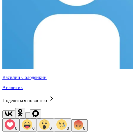
Василий Солодянкин
Аналитик
Поделиться новостью
0
0
0
0
0