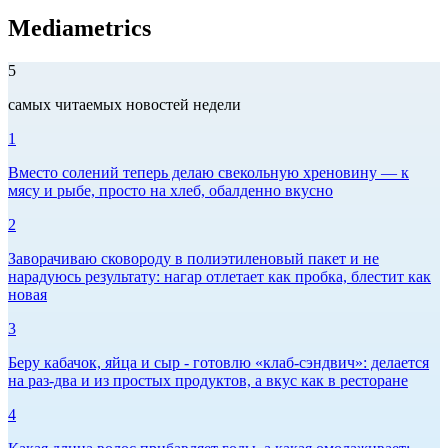
Mediametrics
5
самых читаемых новостей недели
1
Вместо солений теперь делаю свекольную хреновину — к
мясу и рыбе, просто на хлеб, обалденно вкусно
2
Заворачиваю сковороду в полиэтиленовый пакет и не
нарадуюсь результату: нагар отлетает как пробка, блестит как
новая
3
Беру кабачок, яйца и сыр - готовлю «клаб-сэндвич»: делается
на раз-два и из простых продуктов, а вкус как в ресторане
4