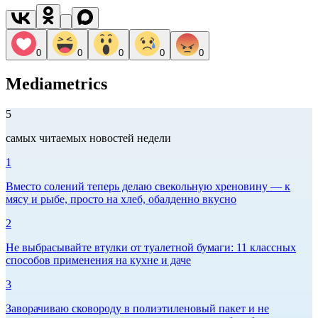
0
0
0
0
0
Mediametrics
5
самых читаемых новостей недели
1
Вместо солений теперь делаю свекольную хреновину — к
мясу и рыбе, просто на хлеб, обалденно вкусно
2
Не выбрасывайте втулки от туалетной бумаги: 11 классных
способов применения на кухне и даче
3
Заворачиваю сковороду в полиэтиленовый пакет и не