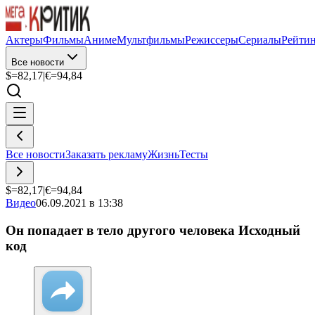
Актеры
Фильмы
Аниме
Мультфильмы
Режиссеры
Сериалы
Рейти
Все новости
$=
82,17
|
€=
94,84
Все новости
Заказать рекламу
Жизнь
Тесты
$=
82,17
|
€=
94,84
Видео
06.09.2021 в 13:38
Он попадает в тело другого человека Исходный
код