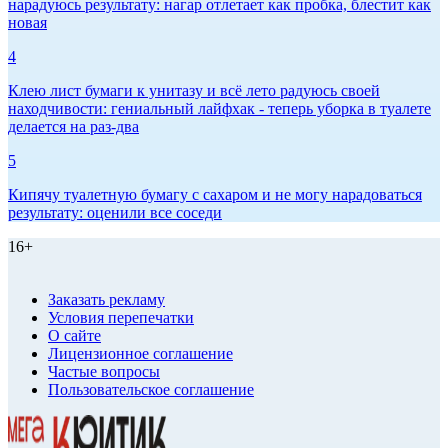
нарадуюсь результату: нагар отлетает как пробка, блестит как
новая
4
Клею лист бумаги к унитазу и всё лето радуюсь своей
находчивости: гениальный лайфхак - теперь уборка в туалете
делается на раз-два
5
Кипячу туалетную бумагу с сахаром и не могу нарадоваться
результату: оценили все соседи
16+
Заказать рекламу
Условия перепечатки
О сайте
Лицензионное соглашение
Частые вопросы
Пользовательское соглашение