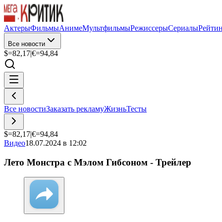
Актеры
Фильмы
Аниме
Мультфильмы
Режиссеры
Сериалы
Рейти
Все новости
$=
82,17
|
€=
94,84
Все новости
Заказать рекламу
Жизнь
Тесты
$=
82,17
|
€=
94,84
Видео
18.07.2024 в 12:02
Лето Монстра с Мэлом Гибсоном - Трейлер