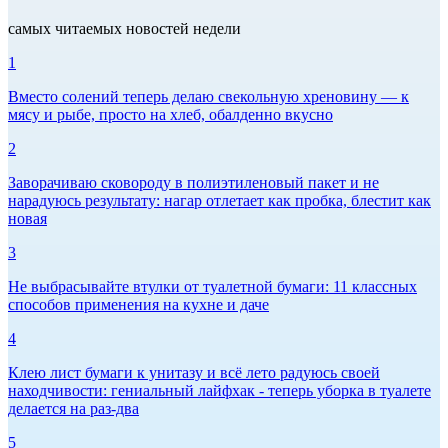
самых читаемых новостей недели
1
Вместо солений теперь делаю свекольную хреновину — к
мясу и рыбе, просто на хлеб, обалденно вкусно
2
Заворачиваю сковороду в полиэтиленовый пакет и не
нарадуюсь результату: нагар отлетает как пробка, блестит как
новая
3
Не выбрасывайте втулки от туалетной бумаги: 11 классных
способов применения на кухне и даче
4
Клею лист бумаги к унитазу и всё лето радуюсь своей
находчивости: гениальный лайфхак - теперь уборка в туалете
делается на раз-два
5