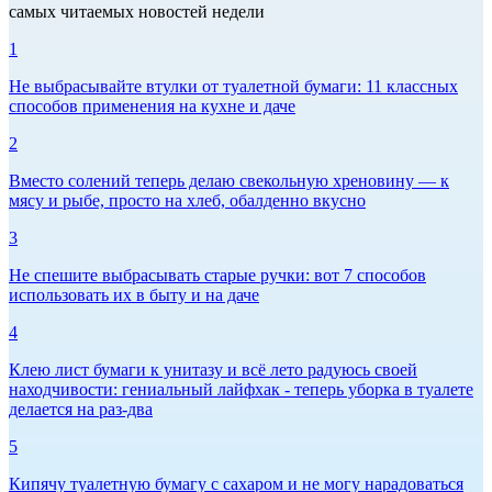
самых читаемых новостей недели
1
Не выбрасывайте втулки от туалетной бумаги: 11 классных
способов применения на кухне и даче
2
Вместо солений теперь делаю свекольную хреновину — к
мясу и рыбе, просто на хлеб, обалденно вкусно
3
Не спешите выбрасывать старые ручки: вот 7 способов
использовать их в быту и на даче
4
Клею лист бумаги к унитазу и всё лето радуюсь своей
находчивости: гениальный лайфхак - теперь уборка в туалете
делается на раз-два
5
Кипячу туалетную бумагу с сахаром и не могу нарадоваться