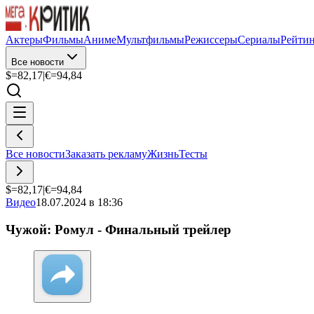
Актеры
Фильмы
Аниме
Мультфильмы
Режиссеры
Сериалы
Рейти
Все новости
$=
82,17
|
€=
94,84
Все новости
Заказать рекламу
Жизнь
Тесты
$=
82,17
|
€=
94,84
Видео
18.07.2024 в 18:36
Чужой: Ромул - Финальный трейлер