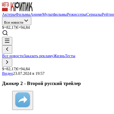
Актеры
Фильмы
Аниме
Мультфильмы
Режиссеры
Сериалы
Рейти
Все новости
$=
82,17
|
€=
94,84
Все новости
Заказать рекламу
Жизнь
Тесты
$=
82,17
|
€=
94,84
Видео
23.07.2024 в 19:57
Джокер 2 - Второй русский трейлер