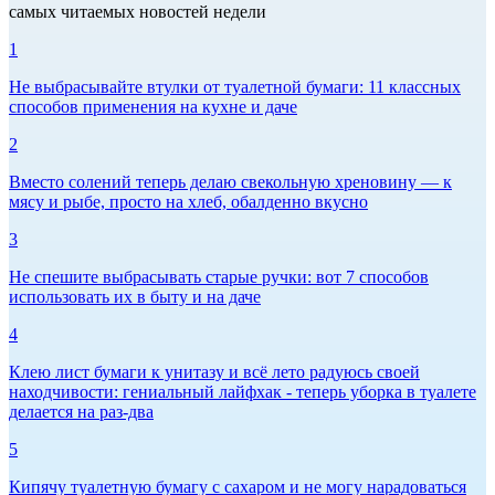
самых читаемых новостей недели
1
Не выбрасывайте втулки от туалетной бумаги: 11 классных
способов применения на кухне и даче
2
Вместо солений теперь делаю свекольную хреновину — к
мясу и рыбе, просто на хлеб, обалденно вкусно
3
Не спешите выбрасывать старые ручки: вот 7 способов
использовать их в быту и на даче
4
Клею лист бумаги к унитазу и всё лето радуюсь своей
находчивости: гениальный лайфхак - теперь уборка в туалете
делается на раз-два
5
Кипячу туалетную бумагу с сахаром и не могу нарадоваться