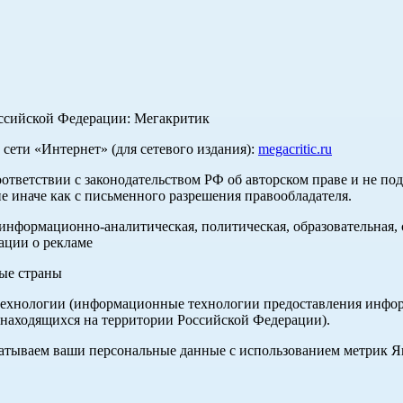
оссийской Федерации: Мегакритик
ети «Интернет» (для сетевого издания):
megacritic.ru
оответствии с законодательством РФ об авторском праве и не по
е иначе как с письменного разрешения правообладателя.
нформационно-аналитическая, политическая, образовательная, с
ации о рекламе
ные страны
хнологии (информационные технологии предоставления информа
 находящихся на территории Российской Федерации).
абатываем ваши персональные данные с использованием метрик 