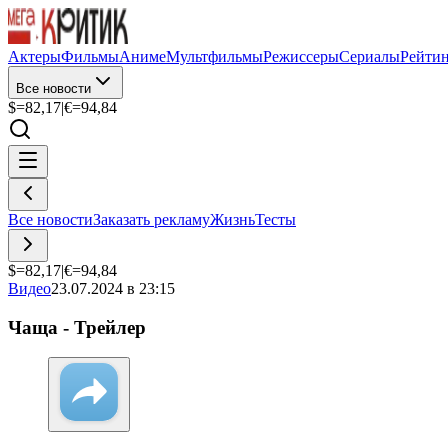
Актеры
Фильмы
Аниме
Мультфильмы
Режиссеры
Сериалы
Рейти
Все новости
$=
82,17
|
€=
94,84
Все новости
Заказать рекламу
Жизнь
Тесты
$=
82,17
|
€=
94,84
Видео
23.07.2024 в 23:15
Чаща - Трейлер