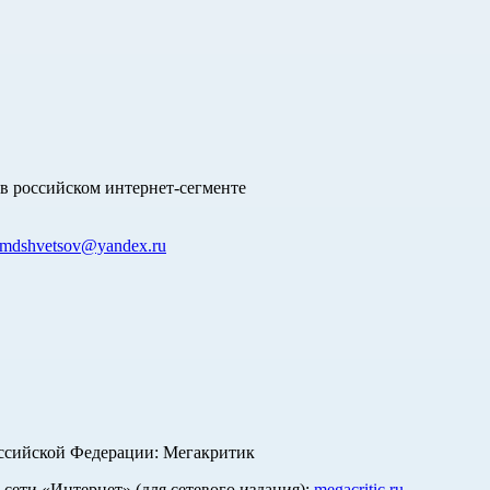
в российском интернет-сегменте
mdshvetsov@yandex.ru
оссийской Федерации: Мегакритик
ети «Интернет» (для сетевого издания):
megacritic.ru