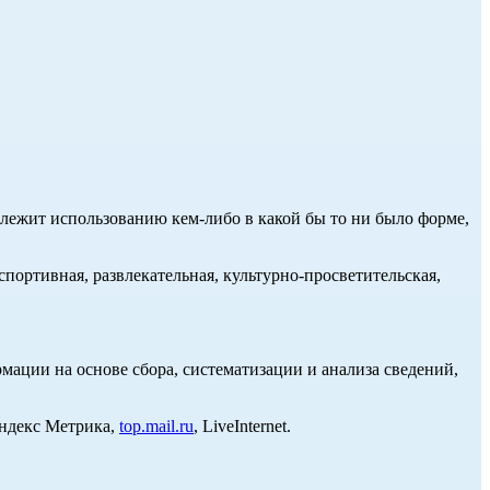
длежит использованию кем-либо в какой бы то ни было форме,
портивная, развлекательная, культурно-просветительская,
ции на основе сбора, систематизации и анализа сведений,
Яндекс Метрика,
top.mail.ru
, LiveInternet.