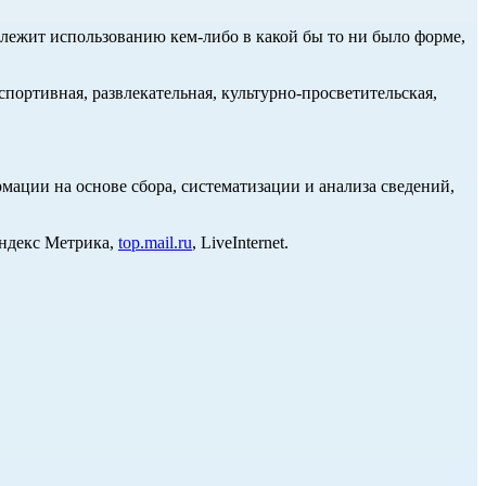
длежит использованию кем-либо в какой бы то ни было форме,
портивная, развлекательная, культурно-просветительская,
ции на основе сбора, систематизации и анализа сведений,
Яндекс Метрика,
top.mail.ru
, LiveInternet.