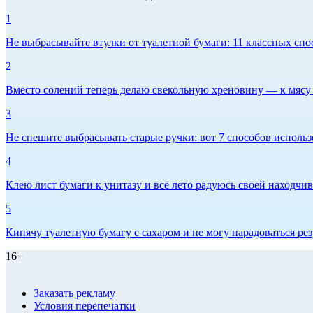
1
Не выбрасывайте втулки от туалетной бумаги: 11 классных спо
2
Вместо солений теперь делаю свекольную хреновину — к мясу и
3
Не спешите выбрасывать старые ручки: вот 7 способов использо
4
Клею лист бумаги к унитазу и всё лето радуюсь своей находчиво
5
Кипячу туалетную бумагу с сахаром и не могу нарадоваться рез
16+
Заказать рекламу
Условия перепечатки