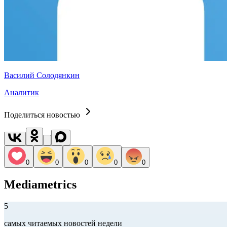
Василий Солодянкин
Аналитик
Поделиться новостью
0
0
0
0
0
Mediametrics
5
самых читаемых новостей недели