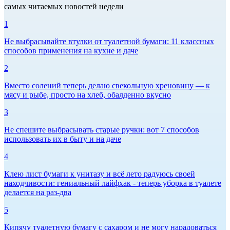
самых читаемых новостей недели
1
Не выбрасывайте втулки от туалетной бумаги: 11 классных
способов применения на кухне и даче
2
Вместо солений теперь делаю свекольную хреновину — к
мясу и рыбе, просто на хлеб, обалденно вкусно
3
Не спешите выбрасывать старые ручки: вот 7 способов
использовать их в быту и на даче
4
Клею лист бумаги к унитазу и всё лето радуюсь своей
находчивости: гениальный лайфхак - теперь уборка в туалете
делается на раз-два
5
Кипячу туалетную бумагу с сахаром и не могу нарадоваться