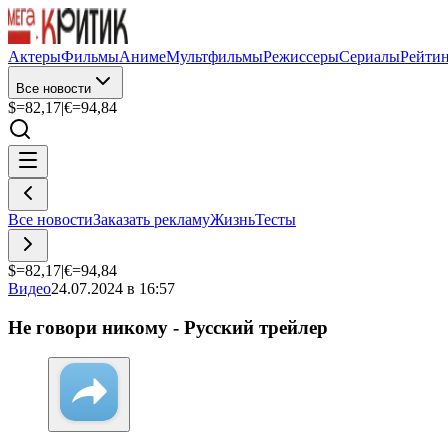
Актеры
Фильмы
Аниме
Мультфильмы
Режиссеры
Сериалы
Рейти
Все новости
$=
82,17
|
€=
94,84
Все новости
Заказать рекламу
Жизнь
Тесты
$=
82,17
|
€=
94,84
Видео
24.07.2024 в 16:57
Не говори никому - Русский трейлер