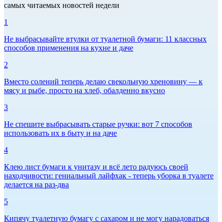
самых читаемых новостей недели
1
Не выбрасывайте втулки от туалетной бумаги: 11 классных
способов применения на кухне и даче
2
Вместо солений теперь делаю свекольную хреновину — к
мясу и рыбе, просто на хлеб, обалденно вкусно
3
Не спешите выбрасывать старые ручки: вот 7 способов
использовать их в быту и на даче
4
Клею лист бумаги к унитазу и всё лето радуюсь своей
находчивости: гениальный лайфхак - теперь уборка в туалете
делается на раз-два
5
Кипячу туалетную бумагу с сахаром и не могу нарадоваться