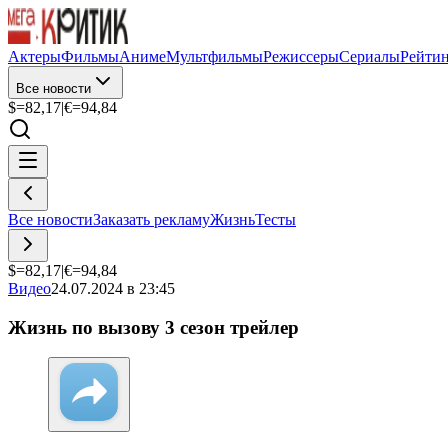
Актеры
Фильмы
Аниме
Мультфильмы
Режиссеры
Сериалы
Рейти
Все новости
$=
82,17
|
€=
94,84
Все новости
Заказать рекламу
Жизнь
Тесты
$=
82,17
|
€=
94,84
Видео
24.07.2024 в 23:45
Жизнь по вызову 3 сезон трейлер