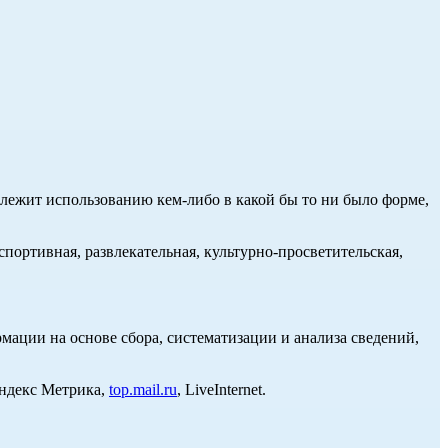
длежит использованию кем-либо в какой бы то ни было форме,
портивная, развлекательная, культурно-просветительская,
ции на основе сбора, систематизации и анализа сведений,
Яндекс Метрика,
top.mail.ru
, LiveInternet.