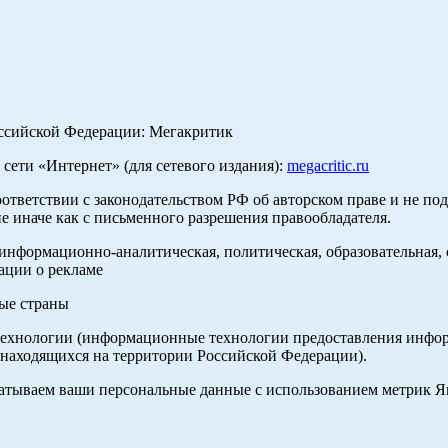
оссийской Федерации: Мегакритик
ети «Интернет» (для сетевого издания):
megacritic.ru
оответствии с законодательством РФ об авторском праве и не по
е иначе как с письменного разрешения правообладателя.
нформационно-аналитическая, политическая, образовательная, с
ации о рекламе
ные страны
хнологии (информационные технологии предоставления информа
 находящихся на территории Российской Федерации).
абатываем ваши персональные данные с использованием метрик 