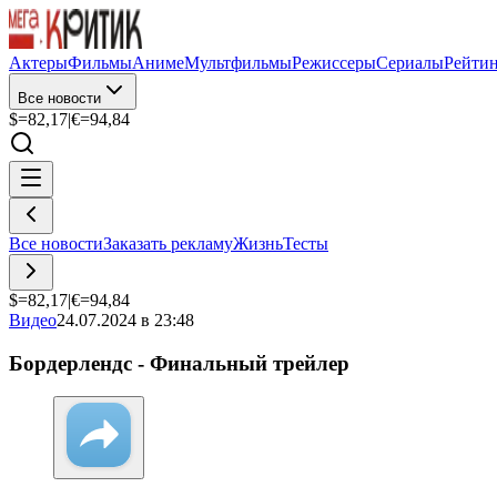
Актеры
Фильмы
Аниме
Мультфильмы
Режиссеры
Сериалы
Рейти
Все новости
$=
82,17
|
€=
94,84
Все новости
Заказать рекламу
Жизнь
Тесты
$=
82,17
|
€=
94,84
Видео
24.07.2024 в 23:48
Бордерлендс - Финальный трейлер