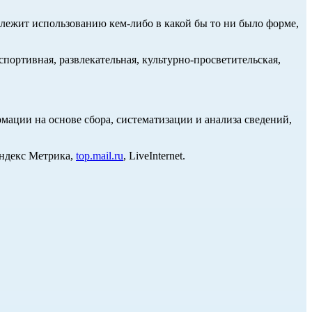
длежит использованию кем-либо в какой бы то ни было форме,
портивная, развлекательная, культурно-просветительская,
ции на основе сбора, систематизации и анализа сведений,
Яндекс Метрика,
top.mail.ru
, LiveInternet.