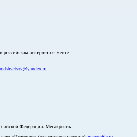
в российском интернет-сегменте
mdshvetsov@yandex.ru
оссийской Федерации: Мегакритик
ети «Интернет» (для сетевого издания):
megacritic.ru