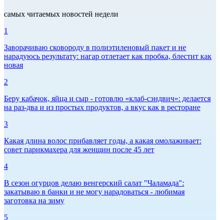
самых читаемых новостей недели
1
Заворачиваю сковороду в полиэтиленовый пакет и не
нарадуюсь результату: нагар отлетает как пробка, блестит как
новая
2
Беру кабачок, яйца и сыр - готовлю «клаб-сэндвич»: делается
на раз-два и из простых продуктов, а вкус как в ресторане
3
Какая длина волос прибавляет годы, а какая омолаживает:
совет парикмахера для женщин после 45 лет
4
В сезон огурцов делаю венгерский салат "Чаламада":
закатываю в банки и не могу нарадоваться - любимая
заготовка на зиму
5