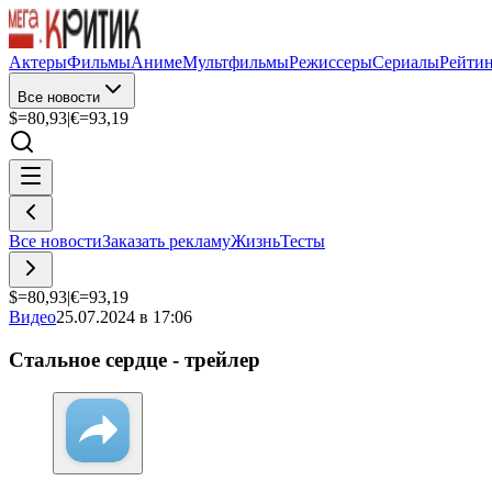
Актеры
Фильмы
Аниме
Мультфильмы
Режиссеры
Сериалы
Рейти
Все новости
$=
80,93
|
€=
93,19
Все новости
Заказать рекламу
Жизнь
Тесты
$=
80,93
|
€=
93,19
Видео
25.07.2024 в 17:06
Стальное сердце - трейлер