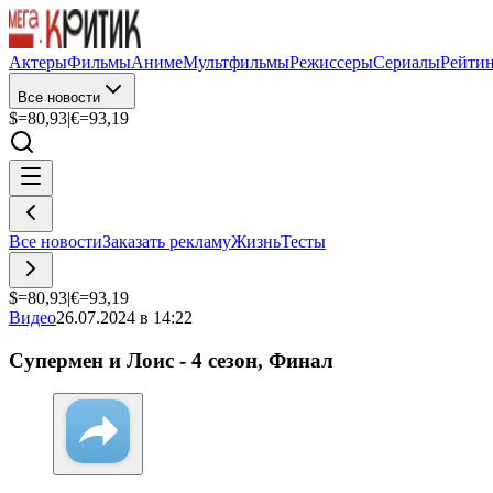
Актеры
Фильмы
Аниме
Мультфильмы
Режиссеры
Сериалы
Рейти
Все новости
$=
80,93
|
€=
93,19
Все новости
Заказать рекламу
Жизнь
Тесты
$=
80,93
|
€=
93,19
Видео
26.07.2024 в 14:22
Супермен и Лоис - 4 сезон, Финал