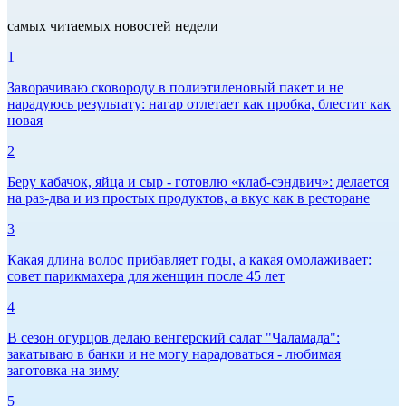
самых читаемых новостей недели
1
Заворачиваю сковороду в полиэтиленовый пакет и не
нарадуюсь результату: нагар отлетает как пробка, блестит как
новая
2
Беру кабачок, яйца и сыр - готовлю «клаб-сэндвич»: делается
на раз-два и из простых продуктов, а вкус как в ресторане
3
Какая длина волос прибавляет годы, а какая омолаживает:
совет парикмахера для женщин после 45 лет
4
В сезон огурцов делаю венгерский салат "Чаламада":
закатываю в банки и не могу нарадоваться - любимая
заготовка на зиму
5