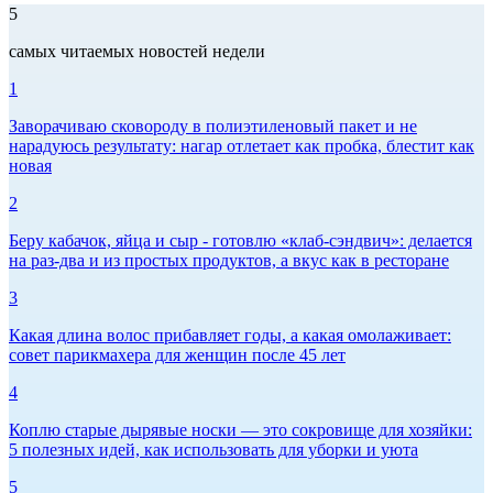
5
самых читаемых новостей недели
1
Заворачиваю сковороду в полиэтиленовый пакет и не
нарадуюсь результату: нагар отлетает как пробка, блестит как
новая
2
Беру кабачок, яйца и сыр - готовлю «клаб-сэндвич»: делается
на раз-два и из простых продуктов, а вкус как в ресторане
3
Какая длина волос прибавляет годы, а какая омолаживает:
совет парикмахера для женщин после 45 лет
4
Коплю старые дырявые носки — это сокровище для хозяйки:
5 полезных идей, как использовать для уборки и уюта
5