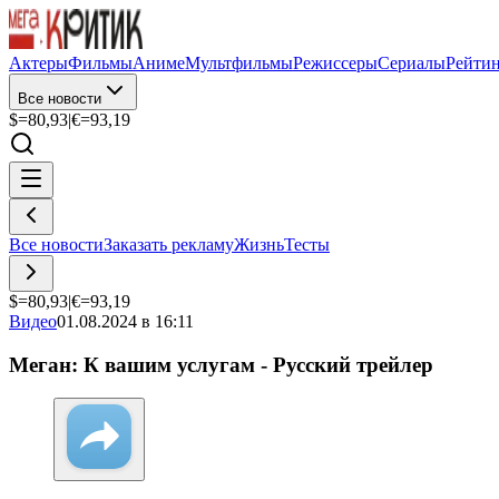
Актеры
Фильмы
Аниме
Мультфильмы
Режиссеры
Сериалы
Рейти
Все новости
$=
80,93
|
€=
93,19
Все новости
Заказать рекламу
Жизнь
Тесты
$=
80,93
|
€=
93,19
Видео
01.08.2024 в 16:11
Меган: К вашим услугам - Русский трейлер