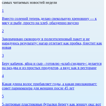
самых читаемых новостей недели
1
Вместо солений теперь делаю свекольную хреновину — к
мясу и рыбе, просто на хлеб, обалденно вкусно
2
Заворачиваю сковороду в полиэтиленовый пакет и не
нарадуюсь результату: нагар отлетает как пробка, блестит как
новая
3
Беру кабачок, яйца и сыр - готовлю «клаб-сэндвич»: делается
на раз-два и из простых продуктов, а вкус как в ресторане
4
Какая длина волос прибавляет годы, а какая омолаживает:
совет парикмахера для женщин после 45 лет
5
5-литровые пластиковые бутылки берегу как зеницу ока: вот