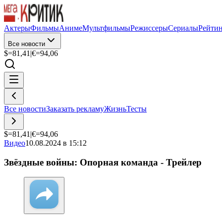
Актеры
Фильмы
Аниме
Мультфильмы
Режиссеры
Сериалы
Рейти
Все новости
$=
81,41
|
€=
94,06
Все новости
Заказать рекламу
Жизнь
Тесты
$=
81,41
|
€=
94,06
Видео
10.08.2024 в 15:12
Звёздные войны: Опорная команда - Трейлер