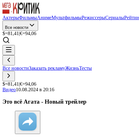
Актеры
Фильмы
Аниме
Мультфильмы
Режиссеры
Сериалы
Рейти
Все новости
$=
81,41
|
€=
94,06
Все новости
Заказать рекламу
Жизнь
Тесты
$=
81,41
|
€=
94,06
Видео
10.08.2024 в 20:16
Это всё Агата - Новый трейлер