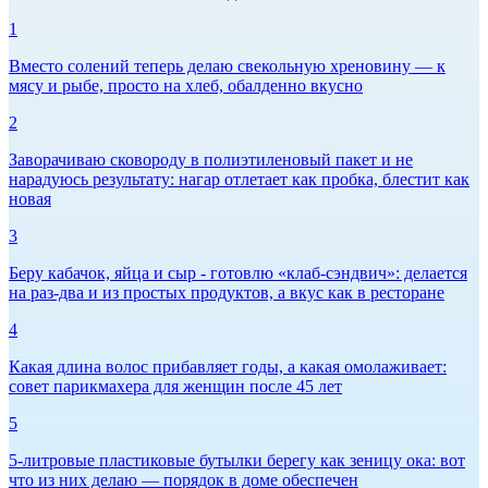
1
Вместо солений теперь делаю свекольную хреновину — к
мясу и рыбе, просто на хлеб, обалденно вкусно
2
Заворачиваю сковороду в полиэтиленовый пакет и не
нарадуюсь результату: нагар отлетает как пробка, блестит как
новая
3
Беру кабачок, яйца и сыр - готовлю «клаб-сэндвич»: делается
на раз-два и из простых продуктов, а вкус как в ресторане
4
Какая длина волос прибавляет годы, а какая омолаживает:
совет парикмахера для женщин после 45 лет
5
5-литровые пластиковые бутылки берегу как зеницу ока: вот
что из них делаю — порядок в доме обеспечен