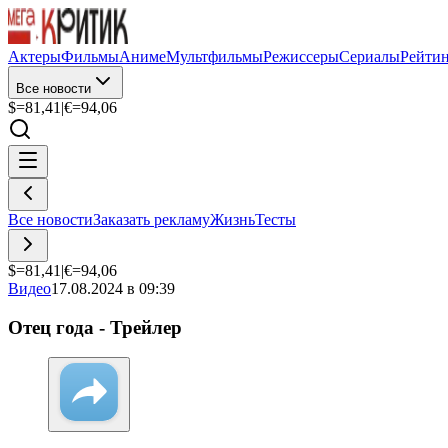
Актеры
Фильмы
Аниме
Мультфильмы
Режиссеры
Сериалы
Рейти
Все новости
$=
81,41
|
€=
94,06
Все новости
Заказать рекламу
Жизнь
Тесты
$=
81,41
|
€=
94,06
Видео
17.08.2024 в 09:39
Отец года - Трейлер