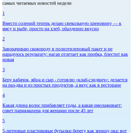
самых читаемых новостей недели
1
Вместо солений теперь делаю свекольную хреновину — к
мясу и рыбе, просто на хлеб, обалденно вкусно
2
Заворачиваю сковороду в полиэтиленовый пакет и не
нарадуюсь результату: нагар отлетает как пробка, блестит как
новая
3
Беру кабачок, яйца и сыр - готовлю «клаб-сэндвич»: делается
на раз-два и из простых продуктов, а вкус как в ресторане
4
Какая длина волос прибавляет годы, а какая омолаживает:
совет парикмахера для женщин после 45 лет
5
5-литровые пластиковые бутылки берегу как зеницу ока: вот