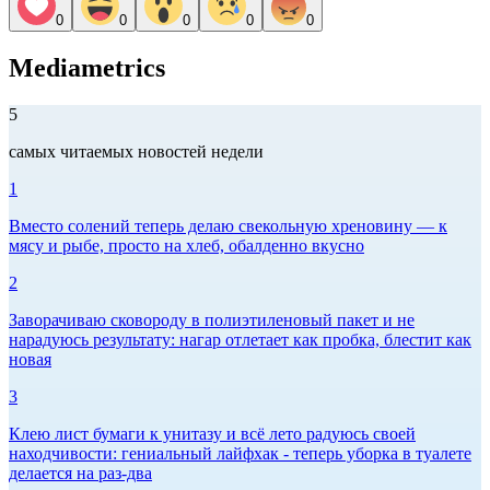
0
0
0
0
0
Mediametrics
5
самых читаемых новостей недели
1
Вместо солений теперь делаю свекольную хреновину — к
мясу и рыбе, просто на хлеб, обалденно вкусно
2
Заворачиваю сковороду в полиэтиленовый пакет и не
нарадуюсь результату: нагар отлетает как пробка, блестит как
новая
3
Клею лист бумаги к унитазу и всё лето радуюсь своей
находчивости: гениальный лайфхак - теперь уборка в туалете
делается на раз-два