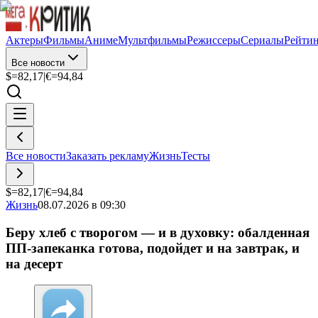
Актеры
Фильмы
Аниме
Мультфильмы
Режиссеры
Сериалы
Рейти
Все новости
$=
82,17
|
€=
94,84
Все новости
Заказать рекламу
Жизнь
Тесты
$=
82,17
|
€=
94,84
Жизнь
08.07.2026 в 09:30
Беру хлеб с творогом — и в духовку: обалденная
ПП-запеканка готова, подойдет и на завтрак, и
на десерт