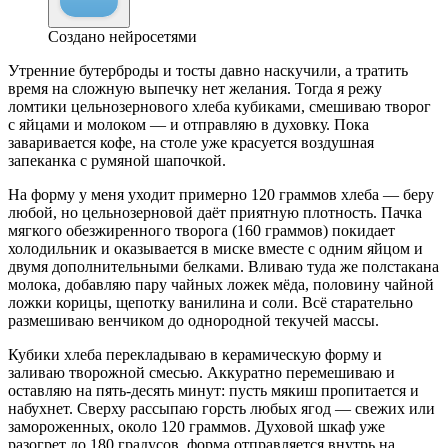
Создано нейросетями
Утренние бутерброды и тосты давно наскучили, а тратить
время на сложную выпечку нет желания. Тогда я режу
ломтики цельнозернового хлеба кубиками, смешиваю творог
с яйцами и молоком — и отправляю в духовку. Пока
заваривается кофе, на столе уже красуется воздушная
запеканка с румяной шапочкой.
На форму у меня уходит примерно 120 граммов хлеба — беру
любой, но цельнозерновой даёт приятную плотность. Пачка
мягкого обезжиренного творога (160 граммов) покидает
холодильник и оказывается в миске вместе с одним яйцом и
двумя дополнительными белками. Вливаю туда же полстакана
молока, добавляю пару чайных ложек мёда, половину чайной
ложки корицы, щепотку ванилина и соли. Всё старательно
размешиваю венчиком до однородной текучей массы.
Кубики хлеба перекладываю в керамическую форму и
заливаю творожной смесью. Аккуратно перемешиваю и
оставляю на пять-десять минут: пусть мякиш пропитается и
набухнет. Сверху рассыпаю горсть любых ягод — свежих или
замороженных, около 120 граммов. Духовой шкаф уже
разогрет до 180 градусов, форма отправляется внутрь на