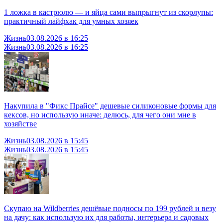
1 ложка в кастрюлю — и яйца сами выпрыгнут из скорлупы:
практичный лайфхак для умных хозяек
Жизнь
03.08.2026 в 16:25
Жизнь
03.08.2026 в 16:25
Накупила в "Фикс Прайсе" дешевые силиконовые формы для
кексов, но использую иначе: делюсь, для чего они мне в
хозяйстве
Жизнь
03.08.2026 в 15:45
Жизнь
03.08.2026 в 15:45
Скупаю на Wildberries дешёвые подносы по 199 рублей и везу
на дачу: как использую их для работы, интерьера и садовых