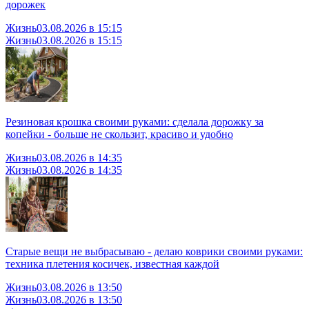
дорожек
Жизнь
03.08.2026 в 15:15
Жизнь
03.08.2026 в 15:15
Резиновая крошка своими руками: сделала дорожку за
копейки - больше не скользит, красиво и удобно
Жизнь
03.08.2026 в 14:35
Жизнь
03.08.2026 в 14:35
Старые вещи не выбрасываю - делаю коврики своими руками:
техника плетения косичек, известная каждой
Жизнь
03.08.2026 в 13:50
Жизнь
03.08.2026 в 13:50