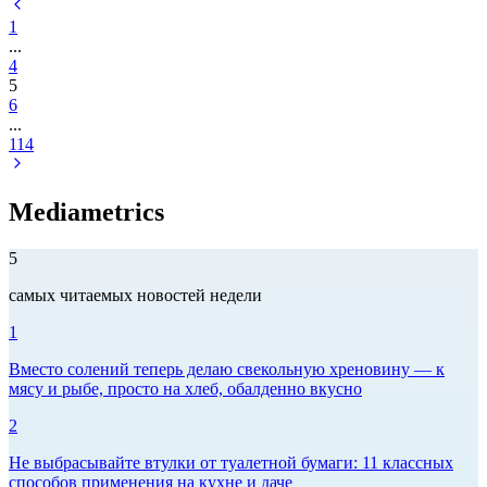
1
...
4
5
6
...
114
Mediametrics
5
самых читаемых новостей недели
1
Вместо солений теперь делаю свекольную хреновину — к
мясу и рыбе, просто на хлеб, обалденно вкусно
2
Не выбрасывайте втулки от туалетной бумаги: 11 классных
способов применения на кухне и даче