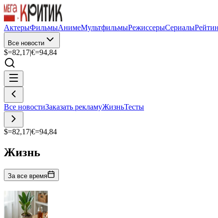
Актеры
Фильмы
Аниме
Мультфильмы
Режиссеры
Сериалы
Рейти
Все новости
$=
82,17
|
€=
94,84
Все новости
Заказать рекламу
Жизнь
Тесты
$=
82,17
|
€=
94,84
Жизнь
За все время