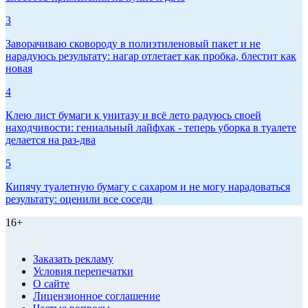
3
Заворачиваю сковороду в полиэтиленовый пакет и не
нарадуюсь результату: нагар отлетает как пробка, блестит как
новая
4
Клею лист бумаги к унитазу и всё лето радуюсь своей
находчивости: гениальный лайфхак - теперь уборка в туалете
делается на раз-два
5
Кипячу туалетную бумагу с сахаром и не могу нарадоваться
результату: оценили все соседи
16+
Заказать рекламу
Условия перепечатки
О сайте
Лицензионное соглашение