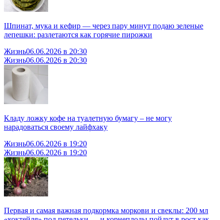
Шпинат, мука и кефир — через пару минут подаю зеленые
лепешки: разлетаются как горячие пирожки
Жизнь
06.06.2026 в 20:30
Жизнь
06.06.2026 в 20:30
Кладу ложку кофе на туалетную бумагу – не могу
нарадоваться своему лайфхаку
Жизнь
06.06.2026 в 19:20
Жизнь
06.06.2026 в 19:20
Первая и самая важная подкормка моркови и свеклы: 200 мл
«коктейля» под петельки — и корнеплоды пойдут в рост как