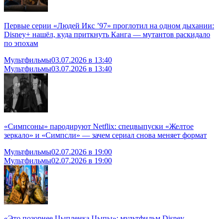
Первые серии «Людей Икс ’97» проглотил на одном дыхании:
Disney+ нашёл, куда приткнуть Канга — мутантов раскидало
по эпохам
Мультфильмы
03.07.2026 в 13:40
Мультфильмы
03.07.2026 в 13:40
«Симпсоны» пародируют Netflix: спецвыпуски «Желтое
зеркало» и «Симпсли» — зачем сериал снова меняет формат
Мультфильмы
02.07.2026 в 19:00
Мультфильмы
02.07.2026 в 19:00
«Это позорнее Цыпленка Цыпы»: мультфильм Disney,