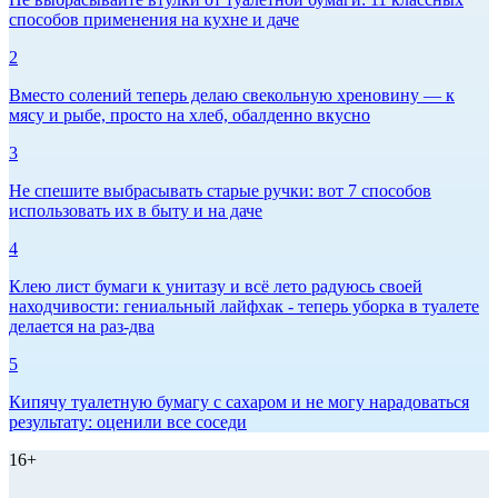
способов применения на кухне и даче
2
Вместо солений теперь делаю свекольную хреновину — к
мясу и рыбе, просто на хлеб, обалденно вкусно
3
Не спешите выбрасывать старые ручки: вот 7 способов
использовать их в быту и на даче
4
Клею лист бумаги к унитазу и всё лето радуюсь своей
находчивости: гениальный лайфхак - теперь уборка в туалете
делается на раз-два
5
Кипячу туалетную бумагу с сахаром и не могу нарадоваться
результату: оценили все соседи
16+