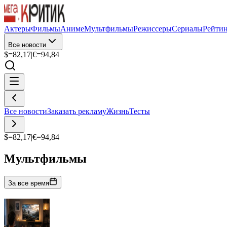
Актеры
Фильмы
Аниме
Мультфильмы
Режиссеры
Сериалы
Рейти
Все новости
$=
82,17
|
€=
94,84
Все новости
Заказать рекламу
Жизнь
Тесты
$=
82,17
|
€=
94,84
Мультфильмы
За все время