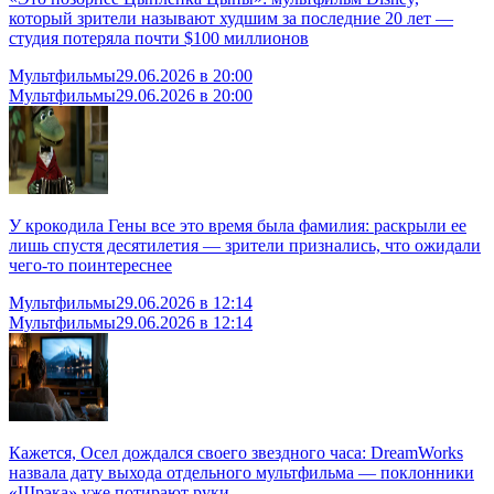
который зрители называют худшим за последние 20 лет —
студия потеряла почти $100 миллионов
Мультфильмы
29.06.2026 в 20:00
Мультфильмы
29.06.2026 в 20:00
У крокодила Гены все это время была фамилия: раскрыли ее
лишь спустя десятилетия — зрители признались, что ожидали
чего-то поинтереснее
Мультфильмы
29.06.2026 в 12:14
Мультфильмы
29.06.2026 в 12:14
Кажется, Осел дождался своего звездного часа: DreamWorks
назвала дату выхода отдельного мультфильма — поклонники
«Шрэка» уже потирают руки