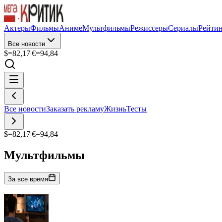
Актеры
Фильмы
Аниме
Мультфильмы
Режиссеры
Сериалы
Рейти
Все новости
$=
82,17
|
€=
94,84
Все новости
Заказать рекламу
Жизнь
Тесты
$=
82,17
|
€=
94,84
Мультфильмы
За все время