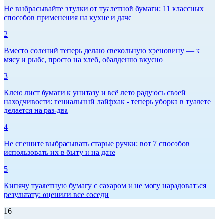
Не выбрасывайте втулки от туалетной бумаги: 11 классных
способов применения на кухне и даче
2
Вместо солений теперь делаю свекольную хреновину — к
мясу и рыбе, просто на хлеб, обалденно вкусно
3
Клею лист бумаги к унитазу и всё лето радуюсь своей
находчивости: гениальный лайфхак - теперь уборка в туалете
делается на раз-два
4
Не спешите выбрасывать старые ручки: вот 7 способов
использовать их в быту и на даче
5
Кипячу туалетную бумагу с сахаром и не могу нарадоваться
результату: оценили все соседи
16+