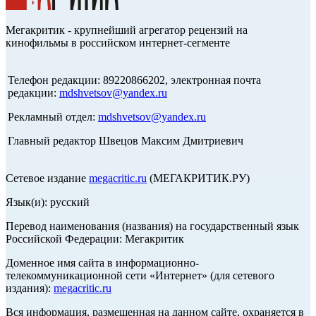
Мегакритик - крупнейший агрегатор рецензий на
кинофильмы в российском интернет-сегменте
Телефон редакции: 89220866202, электронная почта
редакции:
mdshvetsov@yandex.ru
Рекламный отдел:
mdshvetsov@yandex.ru
Главный редактор Швецов Максим Дмитриевич
Сетевое издание
megacritic.ru
(МЕГАКРИТИК.РУ)
Язык(и): русский
Перевод наименования (названия) на государственный язык
Российской Федерации: Мегакритик
Доменное имя сайта в информационно-
телекоммуникационной сети «Интернет» (для сетевого
издания):
megacritic.ru
Вся информация, размещенная на данном сайте, охраняется в