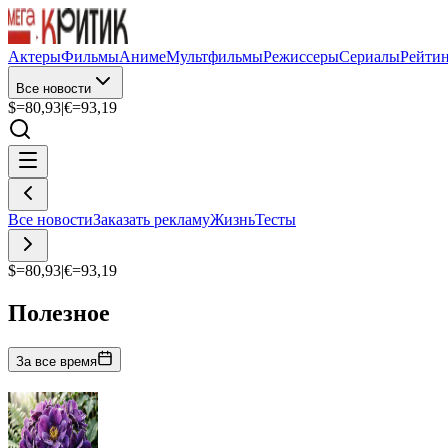
Актеры
Фильмы
Аниме
Мультфильмы
Режиссеры
Сериалы
Рейти
Все новости
$=
80,93
|
€=
93,19
Все новости
Заказать рекламу
Жизнь
Тесты
$=
80,93
|
€=
93,19
Полезное
За все время