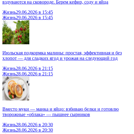
вздуваются на сковороде. Берем кефир, соду и яйца
Жизнь
29.06.2026 в 15:45
Жизнь
29.06.2026 в 15:45
Июльская подкормка малины: простая, эффективная и без
хлопот — для сладких ягод и урожая на следующий год
Жизнь
28.06.2026 в 21:15
Жизнь
28.06.2026 в 21:15
Вместо муки — манка и яйцо: взбиваю белки и готовлю
творожные «облака» — пышнее сырников
Жизнь
28.06.2026 в 20:30
Жизнь
28.06.2026 в 20:30