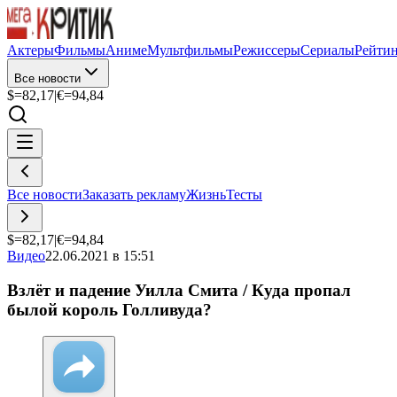
Актеры
Фильмы
Аниме
Мультфильмы
Режиссеры
Сериалы
Рейти
Все новости
$=
82,17
|
€=
94,84
Все новости
Заказать рекламу
Жизнь
Тесты
$=
82,17
|
€=
94,84
Видео
22.06.2021 в 15:51
Взлёт и падение Уилла Смита / Куда пропал
былой король Голливуда?