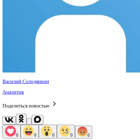
Василий Солодянкин
Аналитик
Поделиться новостью
0
0
0
0
0