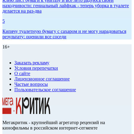
Клею лист бумаги к унитазу и всё лето радуюсь своей
находчивости: гениальный лайфхак - теперь уборка в туалете
делается на раз-два
5
Кипячу туалетную бумагу с сахаром и не могу нарадоваться
результату: оценили все соседи
16+
Заказать рекламу
Условия перепечатки
О сайте
Лицензионное соглашение
Частые вопросы
Пользовательское соглашение
Мегакритик - крупнейший агрегатор рецензий на
кинофильмы в российском интернет-сегменте