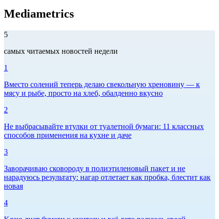
Mediametrics
5
самых читаемых новостей недели
1
Вместо солений теперь делаю свекольную хреновину — к
мясу и рыбе, просто на хлеб, обалденно вкусно
2
Не выбрасывайте втулки от туалетной бумаги: 11 классных
способов применения на кухне и даче
3
Заворачиваю сковороду в полиэтиленовый пакет и не
нарадуюсь результату: нагар отлетает как пробка, блестит как
новая
4